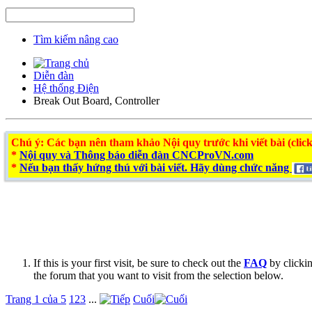
Tìm kiếm nâng cao
Diễn đàn
Hệ thống Điện
Break Out Board, Controller
Chú ý
: Các bạn nên tham khảo Nội quy trước khi viết bài (click
*
Nội quy và Thông báo diễn đàn CNCProVN.com
*
Nếu bạn thấy hứng thú với bài viết. Hãy dùng chức năng
If this is your first visit, be sure to check out the
FAQ
by clicki
the forum that you want to visit from the selection below.
Trang 1 của 5
1
2
3
...
Cuối