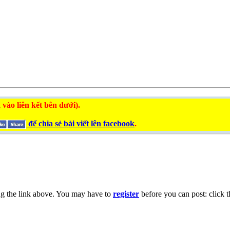
 vào liên kết bên dưới).
để chia sẻ bài viết lên facebook
.
ng the link above. You may have to
register
before you can post: click t