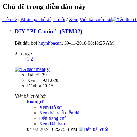
Chủ đề trong diễn đàn này
Tiêu đề
/
Khởi tạo chủ đề
Trả lời
/
Xem
Viết bài cuối bởi
DIY "PLC mini" (STM32)
Bắt đầu bởi
huynhbacan
‎, 30-11-2018 08:48:25 AM
2 Trang
•
1
2
Trả lời: 39
Xem: 1,921,620
Đánh giá0 / 5
Viết bài cuối bởi
hoangcf
Xem Hồ sơ
Xem bài viết diễn đàn
Đến trang chủ
Xem Bài báo
04-02-2024,
02:27:33 PM