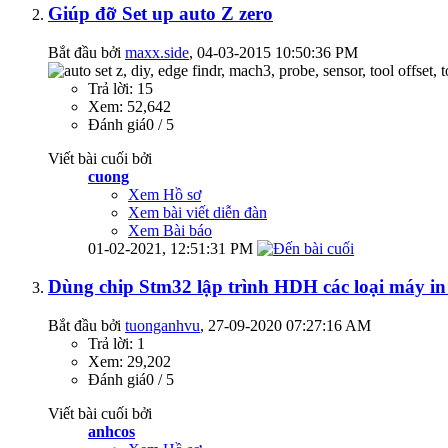
Giúp đỡ Set up auto Z zero
Bắt đầu bởi
maxx.side
‎, 04-03-2015 10:50:36 PM
Trả lời: 15
Xem: 52,642
Đánh giá0 / 5
Viết bài cuối bởi
cuong
Xem Hồ sơ
Xem bài viết diễn đàn
Xem Bài báo
01-02-2021,
12:51:31 PM
Dùng chip Stm32 lập trình HDH các loại máy i
Bắt đầu bởi
tuonganhvu
‎, 27-09-2020 07:27:16 AM
Trả lời: 1
Xem: 29,202
Đánh giá0 / 5
Viết bài cuối bởi
anhcos