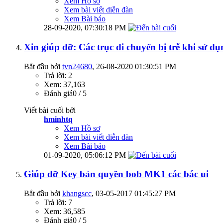
Xem Hồ sơ
Xem bài viết diễn đàn
Xem Bài báo
28-09-2020,
07:30:18 PM
Xin giúp đỡ: Các trục di chuyển bị trễ khi sử 
Bắt đầu bởi
tvn24680
‎, 26-08-2020 01:30:51 PM
Trả lời: 2
Xem: 37,163
Đánh giá0 / 5
Viết bài cuối bởi
hminhtq
Xem Hồ sơ
Xem bài viết diễn đàn
Xem Bài báo
01-09-2020,
05:06:12 PM
Giúp đỡ Key bản quyền bob MK1 các bác ui
Bắt đầu bởi
khangscc
‎, 03-05-2017 01:45:27 PM
Trả lời: 7
Xem: 36,585
Đánh giá0 / 5