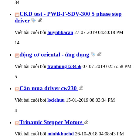
34
CKD test - PWB-F-SDV-300 5 phase step
driver
Viết bài cuối bởi
huynhbacan
27-07-2019
04:40:18 PM
14
động cơ oriental - ứng dụng
Viết bài cuối bởi
tranhung123456
07-07-2019
02:55:58 PM
5
Cần mua driver cw230
Viết bài cuối bởi
loclehuu
15-01-2019
08:03:34 PM
4
Trinamic Stepper Motors
Viết bài cuối bởi
minhkhuehd
26-10-2018
04:08:43 PM