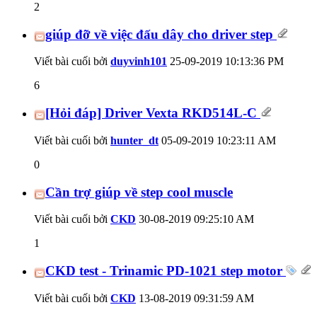
2
giúp đỡ về việc đấu dây cho driver step
Viết bài cuối bởi
duyvinh101
25-09-2019
10:13:36 PM
6
[Hỏi đáp] Driver Vexta RKD514L-C
Viết bài cuối bởi
hunter_dt
05-09-2019
10:23:11 AM
0
Cần trợ giúp về step cool muscle
Viết bài cuối bởi
CKD
30-08-2019
09:25:10 AM
1
CKD test - Trinamic PD-1021 step motor
Viết bài cuối bởi
CKD
13-08-2019
09:31:59 AM