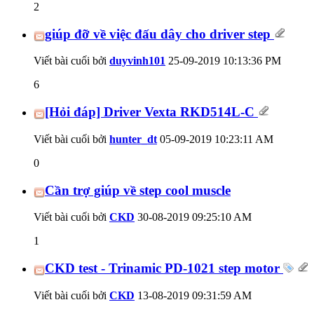
2
giúp đỡ về việc đấu dây cho driver step
Viết bài cuối bởi
duyvinh101
25-09-2019
10:13:36 PM
6
[Hỏi đáp] Driver Vexta RKD514L-C
Viết bài cuối bởi
hunter_dt
05-09-2019
10:23:11 AM
0
Cần trợ giúp về step cool muscle
Viết bài cuối bởi
CKD
30-08-2019
09:25:10 AM
1
CKD test - Trinamic PD-1021 step motor
Viết bài cuối bởi
CKD
13-08-2019
09:31:59 AM