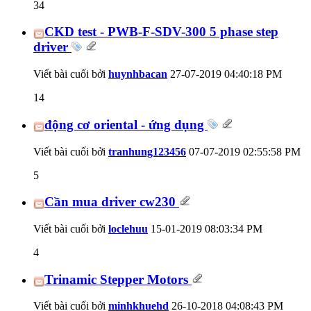
34
CKD test - PWB-F-SDV-300 5 phase step
driver
Viết bài cuối bởi
huynhbacan
27-07-2019
04:40:18 PM
14
động cơ oriental - ứng dụng
Viết bài cuối bởi
tranhung123456
07-07-2019
02:55:58 PM
5
Cần mua driver cw230
Viết bài cuối bởi
loclehuu
15-01-2019
08:03:34 PM
4
Trinamic Stepper Motors
Viết bài cuối bởi
minhkhuehd
26-10-2018
04:08:43 PM