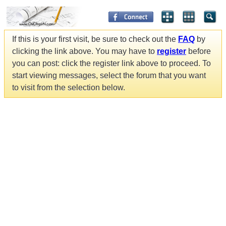
If this is your first visit, be sure to check out the
FAQ
by
clicking the link above. You may have to
register
before
you can post: click the register link above to proceed. To
start viewing messages, select the forum that you want
to visit from the selection below.