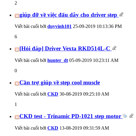
2
giúp đỡ về việc đấu dây cho driver step
Viết bài cuối bởi
duyvinh101
25-09-2019
10:13:36 PM
6
[Hỏi đáp] Driver Vexta RKD514L-C
Viết bài cuối bởi
hunter_dt
05-09-2019
10:23:11 AM
0
Cần trợ giúp về step cool muscle
Viết bài cuối bởi
CKD
30-08-2019
09:25:10 AM
1
CKD test - Trinamic PD-1021 step motor
Viết bài cuối bởi
CKD
13-08-2019
09:31:59 AM