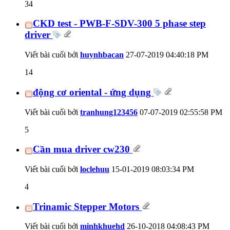
34
CKD test - PWB-F-SDV-300 5 phase step
driver
Viết bài cuối bởi
huynhbacan
27-07-2019
04:40:18 PM
14
động cơ oriental - ứng dụng
Viết bài cuối bởi
tranhung123456
07-07-2019
02:55:58 PM
5
Cần mua driver cw230
Viết bài cuối bởi
loclehuu
15-01-2019
08:03:34 PM
4
Trinamic Stepper Motors
Viết bài cuối bởi
minhkhuehd
26-10-2018
04:08:43 PM