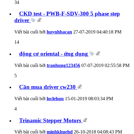
34
CKD test - PWB-F-SDV-300 5 phase step
driver
Viết bài cuối bởi
huynhbacan
27-07-2019
04:40:18 PM
14
động cơ oriental - ứng dụng
Viết bài cuối bởi
tranhung123456
07-07-2019
02:55:58 PM
5
Cần mua driver cw230
Viết bài cuối bởi
loclehuu
15-01-2019
08:03:34 PM
4
Trinamic Stepper Motors
Viết bài cuối bởi
minhkhuehd
26-10-2018
04:08:43 PM