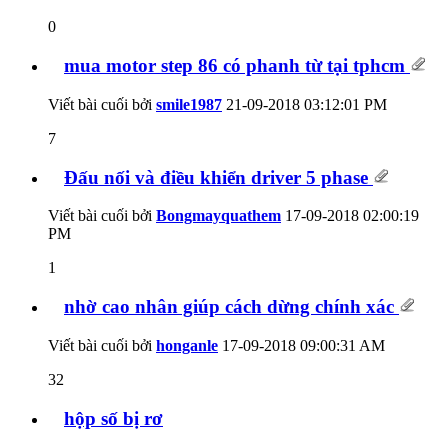
0
mua motor step 86 có phanh từ tại tphcm
Viết bài cuối bởi
smile1987
21-09-2018
03:12:01 PM
7
Đấu nối và điều khiển driver 5 phase
Viết bài cuối bởi
Bongmayquathem
17-09-2018
02:00:19
PM
1
nhờ cao nhân giúp cách dừng chính xác
Viết bài cuối bởi
honganle
17-09-2018
09:00:31 AM
32
hộp số bị rơ