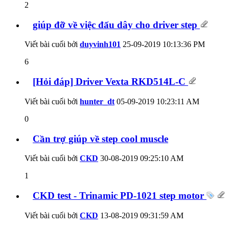
2
giúp đỡ về việc đấu dây cho driver step
Viết bài cuối bởi
duyvinh101
25-09-2019
10:13:36 PM
6
[Hỏi đáp] Driver Vexta RKD514L-C
Viết bài cuối bởi
hunter_dt
05-09-2019
10:23:11 AM
0
Cần trợ giúp về step cool muscle
Viết bài cuối bởi
CKD
30-08-2019
09:25:10 AM
1
CKD test - Trinamic PD-1021 step motor
Viết bài cuối bởi
CKD
13-08-2019
09:31:59 AM