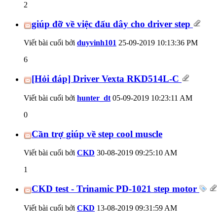
2
giúp đỡ về việc đấu dây cho driver step
Viết bài cuối bởi
duyvinh101
25-09-2019
10:13:36 PM
6
[Hỏi đáp] Driver Vexta RKD514L-C
Viết bài cuối bởi
hunter_dt
05-09-2019
10:23:11 AM
0
Cần trợ giúp về step cool muscle
Viết bài cuối bởi
CKD
30-08-2019
09:25:10 AM
1
CKD test - Trinamic PD-1021 step motor
Viết bài cuối bởi
CKD
13-08-2019
09:31:59 AM