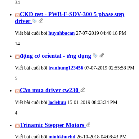
34
CKD test - PWB-F-SDV-300 5 phase step
driver
Viết bài cuối bởi
huynhbacan
27-07-2019
04:40:18 PM
14
động cơ oriental - ứng dụng
Viết bài cuối bởi
tranhung123456
07-07-2019
02:55:58 PM
5
Cần mua driver cw230
Viết bài cuối bởi
loclehuu
15-01-2019
08:03:34 PM
4
Trinamic Stepper Motors
Viết bài cuối bởi
minhkhuehd
26-10-2018
04:08:43 PM