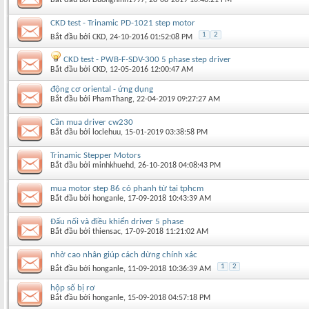
CKD test - Trinamic PD-1021 step motor
1
2
Bắt đầu bởi
CKD
‎, 24-10-2016 01:52:08 PM
CKD test - PWB-F-SDV-300 5 phase step driver
Bắt đầu bởi
CKD
‎, 12-05-2016 12:00:47 AM
động cơ oriental - ứng dụng
Bắt đầu bởi
PhamThang
‎, 22-04-2019 09:27:27 AM
Cần mua driver cw230
Bắt đầu bởi
loclehuu
‎, 15-01-2019 03:38:58 PM
Trinamic Stepper Motors
Bắt đầu bởi
minhkhuehd
‎, 26-10-2018 04:08:43 PM
mua motor step 86 có phanh từ tại tphcm
Bắt đầu bởi
honganle
‎, 17-09-2018 10:43:39 AM
Đấu nối và điều khiển driver 5 phase
Bắt đầu bởi
thiensac
‎, 17-09-2018 11:21:02 AM
nhờ cao nhân giúp cách dừng chính xác
1
2
Bắt đầu bởi
honganle
‎, 11-09-2018 10:36:39 AM
hộp số bị rơ
Bắt đầu bởi
honganle
‎, 15-09-2018 04:57:18 PM