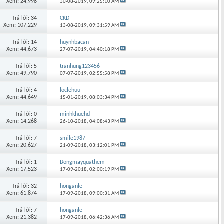
Xem: 24,998
30-08-2019,
09:25:10 AM
Trả lời: 34
CKD
Xem: 107,229
13-08-2019,
09:31:59 AM
Trả lời: 14
huynhbacan
Xem: 44,673
27-07-2019,
04:40:18 PM
Trả lời: 5
tranhung123456
Xem: 49,790
07-07-2019,
02:55:58 PM
Trả lời: 4
loclehuu
Xem: 44,649
15-01-2019,
08:03:34 PM
Trả lời: 0
minhkhuehd
Xem: 14,268
26-10-2018,
04:08:43 PM
Trả lời: 7
smile1987
Xem: 20,627
21-09-2018,
03:12:01 PM
Trả lời: 1
Bongmayquathem
Xem: 17,523
17-09-2018,
02:00:19 PM
Trả lời: 32
honganle
Xem: 61,874
17-09-2018,
09:00:31 AM
Trả lời: 7
honganle
Xem: 21,382
17-09-2018,
06:42:36 AM