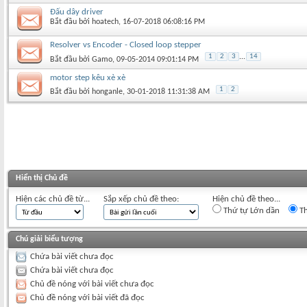
Đấu dây driver
Bắt đầu bởi
hoatech
‎, 16-07-2018 06:08:16 PM
Resolver vs Encoder - Closed loop stepper
1
2
3
...
14
Bắt đầu bởi
Gamo
‎, 09-05-2014 09:01:14 PM
motor step kêu xè xè
1
2
Bắt đầu bởi
honganle
‎, 30-01-2018 11:31:38 AM
Hiển thị Chủ đề
Hiện các chủ đề từ...
Sắp xếp chủ đề theo:
Hiện chủ đề theo...
Thứ tự Lớn dần
Th
Chú giải biểu tượng
Chứa bài viết chưa đọc
Chứa bài viết chưa đọc
Chủ đề nóng với bài viết chưa đọc
Chủ đề nóng với bài viết đã đọc