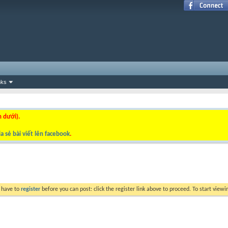
nks
n dưới).
a sẻ bài viết lên facebook
.
y have to
register
before you can post: click the register link above to proceed. To start view