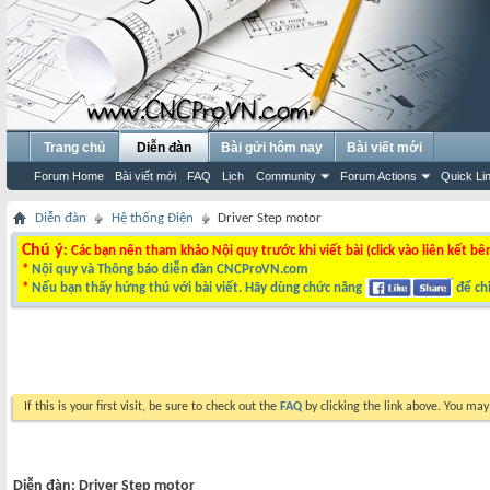
Trang chủ
Diễn đàn
Bài gửi hôm nay
Bài viết mới
Forum Home
Bài viết mới
FAQ
Lịch
Community
Forum Actions
Quick Li
Diễn đàn
Hệ thống Điện
Driver Step motor
Chú ý
: Các bạn nên tham khảo Nội quy trước khi viết bài (click vào liên kết bê
*
Nội quy và Thông báo diễn đàn CNCProVN.com
*
Nếu bạn thấy hứng thú với bài viết. Hãy dùng chức năng
để chi
If this is your first visit, be sure to check out the
FAQ
by clicking the link above. You ma
Diễn đàn:
Driver Step motor