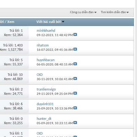
Công cụ diễn đàn
Tìm kiếm diễn đàn
lời
/
Xem
Viết bài cuối bởi
Trả lời: 1
minhkhuehd
Xem: 52,364
09-12-2023,
11:48:42 PM
Trả lời: 1,403
nhatson
Xem: 1,527,784
16-07-2022,
09:45:36 AM
Trả lời: 5
huynhbacan
Xem: 55,337
06-05-2020,
08:40:15 AM
Trả lời: 10
CKD
Xem: 46,869
30-11-2019,
10:06:41 AM
Trả lời: 2
tranliemvigo
Xem: 24,771
29-11-2019,
09:25:04 PM
Trả lời: 6
duyvinh101
Xem: 38,466
25-09-2019,
10:13:36 PM
Trả lời: 0
hunter_dt
Xem: 33,255
05-09-2019,
10:23:11 AM
Trả lời: 1
CKD