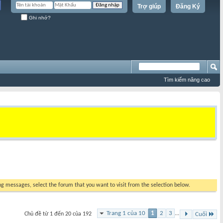
Trợ giúp
Đăng Ký
Ghi nhớ?
Tìm kiếm nâng cao
ing messages, select the forum that you want to visit from the selection below.
Trang 1 của 10
1
2
3
...
Chủ đề từ 1 đến 20 của 192
Cuối