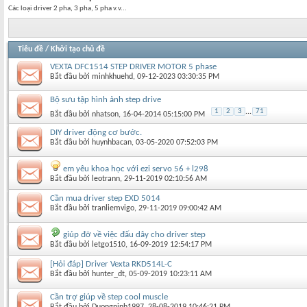
Các loại driver 2 pha, 3 pha, 5 pha v.v...
Tiêu đề
/
Khởi tạo chủ đề
VEXTA DFC1514 STEP DRIVER MOTOR 5 phase
Bắt đầu bởi
minhkhuehd
‎, 09-12-2023 03:30:35 PM
Bộ sưu tập hình ảnh step drive
1
2
3
...
71
Bắt đầu bởi
nhatson
‎, 16-04-2014 05:15:00 PM
DIY driver động cơ bước.
Bắt đầu bởi
huynhbacan
‎, 03-05-2020 07:52:03 PM
em yêu khoa học với ezi servo 56 + l298
Bắt đầu bởi
leotrann
‎, 29-11-2019 02:10:56 AM
Cần mua driver step EXD 5014
Bắt đầu bởi
tranliemvigo
‎, 29-11-2019 09:00:42 AM
giúp đỡ về việc đấu dây cho driver step
Bắt đầu bởi
letgo1510
‎, 16-09-2019 12:54:17 PM
[Hỏi đáp] Driver Vexta RKD514L-C
Bắt đầu bởi
hunter_dt
‎, 05-09-2019 10:23:11 AM
Cần trợ giúp về step cool muscle
Bắt đầu bởi
Duongninh1997
‎, 28-08-2019 10:46:21 PM