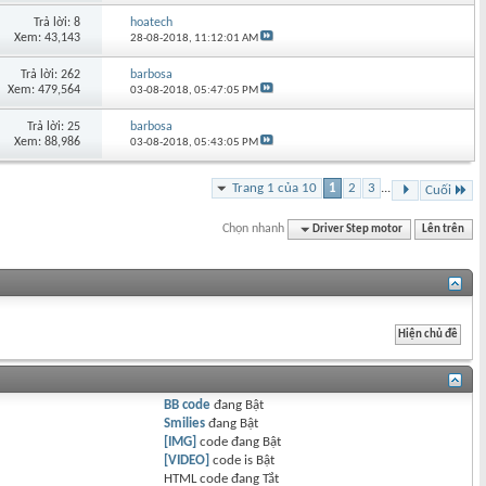
Trả lời: 8
hoatech
Xem: 43,143
28-08-2018,
11:12:01 AM
Trả lời: 262
barbosa
Xem: 479,564
03-08-2018,
05:47:05 PM
Trả lời: 25
barbosa
Xem: 88,986
03-08-2018,
05:43:05 PM
Trang 1 của 10
1
2
3
...
Cuối
Chọn nhanh
Driver Step motor
Lên trên
BB code
đang
Bật
Smilies
đang
Bật
[IMG]
code đang
Bật
[VIDEO]
code is
Bật
HTML code đang
Tắt