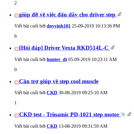
2
giúp đỡ về việc đấu dây cho driver step
Viết bài cuối bởi
duyvinh101
25-09-2019
10:13:36 PM
6
[Hỏi đáp] Driver Vexta RKD514L-C
Viết bài cuối bởi
hunter_dt
05-09-2019
10:23:11 AM
0
Cần trợ giúp về step cool muscle
Viết bài cuối bởi
CKD
30-08-2019
09:25:10 AM
1
CKD test - Trinamic PD-1021 step motor
Viết bài cuối bởi
CKD
13-08-2019
09:31:59 AM