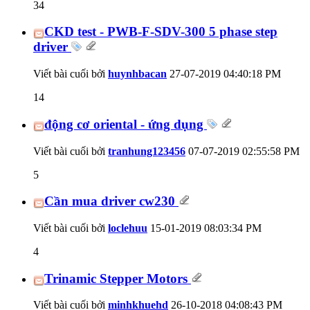
34
CKD test - PWB-F-SDV-300 5 phase step
driver
Viết bài cuối bởi
huynhbacan
27-07-2019
04:40:18 PM
14
động cơ oriental - ứng dụng
Viết bài cuối bởi
tranhung123456
07-07-2019
02:55:58 PM
5
Cần mua driver cw230
Viết bài cuối bởi
loclehuu
15-01-2019
08:03:34 PM
4
Trinamic Stepper Motors
Viết bài cuối bởi
minhkhuehd
26-10-2018
04:08:43 PM