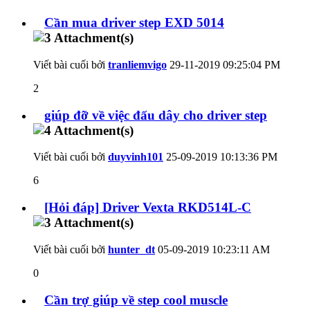
Cần mua driver step EXD 5014
Viết bài cuối bởi
tranliemvigo
29-11-2019
09:25:04 PM
2
giúp đỡ về việc đấu dây cho driver step
Viết bài cuối bởi
duyvinh101
25-09-2019
10:13:36 PM
6
[Hỏi đáp] Driver Vexta RKD514L-C
Viết bài cuối bởi
hunter_dt
05-09-2019
10:23:11 AM
0
Cần trợ giúp về step cool muscle