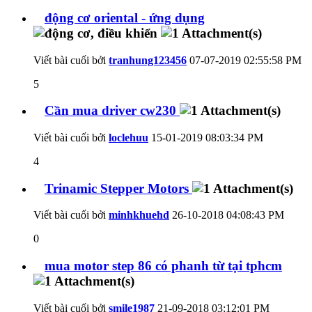
động cơ oriental - ứng dụng
Viết bài cuối bởi
tranhung123456
07-07-2019
02:55:58 PM
5
Cần mua driver cw230
Viết bài cuối bởi
loclehuu
15-01-2019
08:03:34 PM
4
Trinamic Stepper Motors
Viết bài cuối bởi
minhkhuehd
26-10-2018
04:08:43 PM
0
mua motor step 86 có phanh từ tại tphcm
Viết bài cuối bởi
smile1987
21-09-2018
03:12:01 PM