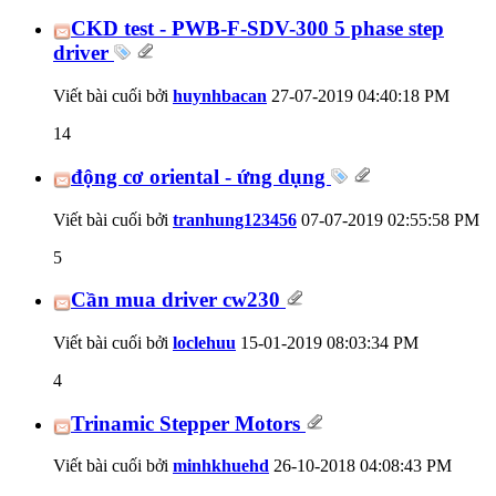
CKD test - PWB-F-SDV-300 5 phase step
driver
Viết bài cuối bởi
huynhbacan
27-07-2019
04:40:18 PM
14
động cơ oriental - ứng dụng
Viết bài cuối bởi
tranhung123456
07-07-2019
02:55:58 PM
5
Cần mua driver cw230
Viết bài cuối bởi
loclehuu
15-01-2019
08:03:34 PM
4
Trinamic Stepper Motors
Viết bài cuối bởi
minhkhuehd
26-10-2018
04:08:43 PM