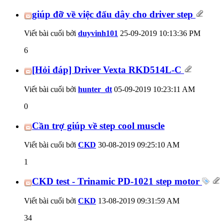
giúp đỡ về việc đấu dây cho driver step
Viết bài cuối bởi
duyvinh101
25-09-2019
10:13:36 PM
6
[Hỏi đáp] Driver Vexta RKD514L-C
Viết bài cuối bởi
hunter_dt
05-09-2019
10:23:11 AM
0
Cần trợ giúp về step cool muscle
Viết bài cuối bởi
CKD
30-08-2019
09:25:10 AM
1
CKD test - Trinamic PD-1021 step motor
Viết bài cuối bởi
CKD
13-08-2019
09:31:59 AM
34