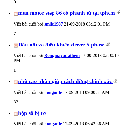
0
mua motor step 86 có phanh từ tại tphcm
Viết bài cuối bởi
smile1987
21-09-2018
03:12:01 PM
7
Đấu nối và điều khiển driver 5 phase
Viết bài cuối bởi
Bongmayquathem
17-09-2018
02:00:19
PM
1
nhờ cao nhân giúp cách dừng chính xác
Viết bài cuối bởi
honganle
17-09-2018
09:00:31 AM
32
hộp số bị rơ
Viết bài cuối bởi
honganle
17-09-2018
06:42:36 AM