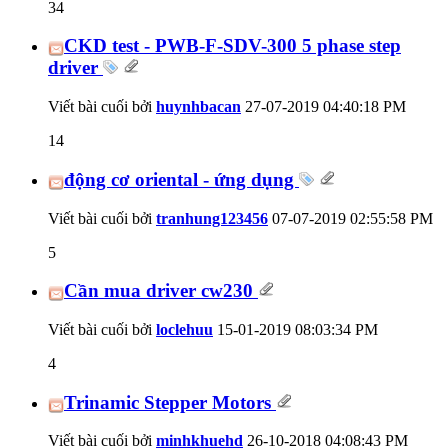
34
CKD test - PWB-F-SDV-300 5 phase step
driver
Viết bài cuối bởi
huynhbacan
27-07-2019
04:40:18 PM
14
động cơ oriental - ứng dụng
Viết bài cuối bởi
tranhung123456
07-07-2019
02:55:58 PM
5
Cần mua driver cw230
Viết bài cuối bởi
loclehuu
15-01-2019
08:03:34 PM
4
Trinamic Stepper Motors
Viết bài cuối bởi
minhkhuehd
26-10-2018
04:08:43 PM