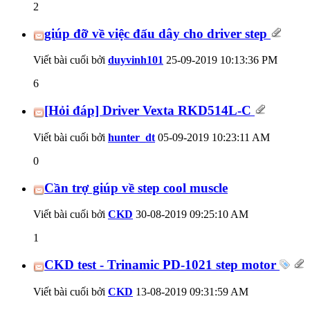
2
giúp đỡ về việc đấu dây cho driver step
Viết bài cuối bởi
duyvinh101
25-09-2019
10:13:36 PM
6
[Hỏi đáp] Driver Vexta RKD514L-C
Viết bài cuối bởi
hunter_dt
05-09-2019
10:23:11 AM
0
Cần trợ giúp về step cool muscle
Viết bài cuối bởi
CKD
30-08-2019
09:25:10 AM
1
CKD test - Trinamic PD-1021 step motor
Viết bài cuối bởi
CKD
13-08-2019
09:31:59 AM