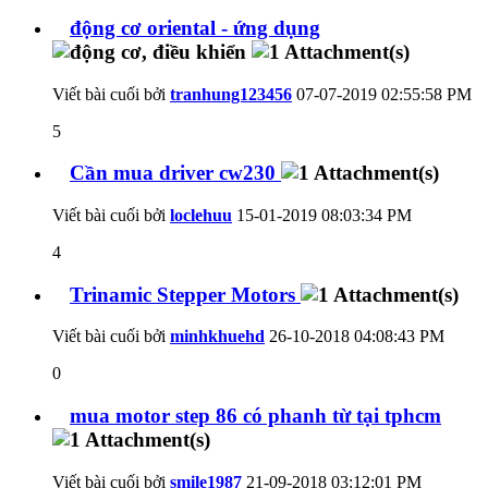
động cơ oriental - ứng dụng
Viết bài cuối bởi
tranhung123456
07-07-2019
02:55:58 PM
5
Cần mua driver cw230
Viết bài cuối bởi
loclehuu
15-01-2019
08:03:34 PM
4
Trinamic Stepper Motors
Viết bài cuối bởi
minhkhuehd
26-10-2018
04:08:43 PM
0
mua motor step 86 có phanh từ tại tphcm
Viết bài cuối bởi
smile1987
21-09-2018
03:12:01 PM