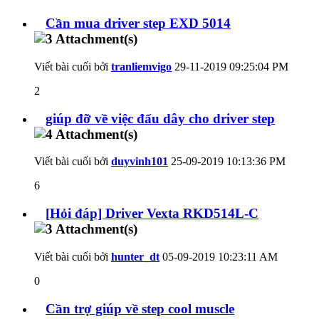
Cần mua driver step EXD 5014
Viết bài cuối bởi
tranliemvigo
29-11-2019
09:25:04 PM
2
giúp đỡ về việc đấu dây cho driver step
Viết bài cuối bởi
duyvinh101
25-09-2019
10:13:36 PM
6
[Hỏi đáp] Driver Vexta RKD514L-C
Viết bài cuối bởi
hunter_dt
05-09-2019
10:23:11 AM
0
Cần trợ giúp về step cool muscle