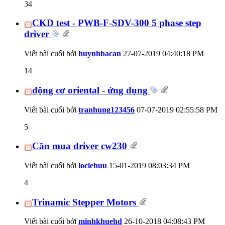
34
CKD test - PWB-F-SDV-300 5 phase step
driver
Viết bài cuối bởi
huynhbacan
27-07-2019
04:40:18 PM
14
động cơ oriental - ứng dụng
Viết bài cuối bởi
tranhung123456
07-07-2019
02:55:58 PM
5
Cần mua driver cw230
Viết bài cuối bởi
loclehuu
15-01-2019
08:03:34 PM
4
Trinamic Stepper Motors
Viết bài cuối bởi
minhkhuehd
26-10-2018
04:08:43 PM