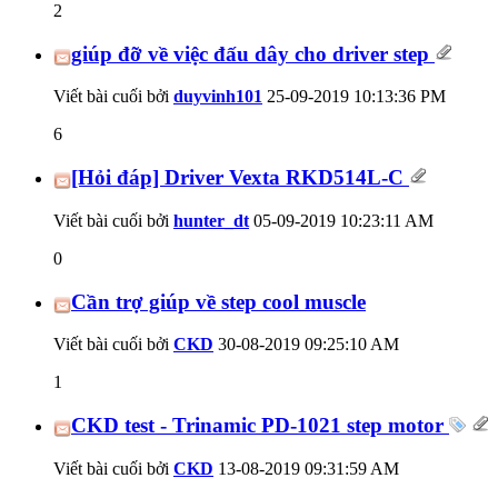
2
giúp đỡ về việc đấu dây cho driver step
Viết bài cuối bởi
duyvinh101
25-09-2019
10:13:36 PM
6
[Hỏi đáp] Driver Vexta RKD514L-C
Viết bài cuối bởi
hunter_dt
05-09-2019
10:23:11 AM
0
Cần trợ giúp về step cool muscle
Viết bài cuối bởi
CKD
30-08-2019
09:25:10 AM
1
CKD test - Trinamic PD-1021 step motor
Viết bài cuối bởi
CKD
13-08-2019
09:31:59 AM