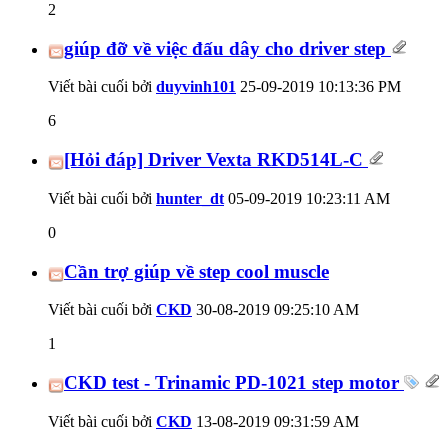
2
giúp đỡ về việc đấu dây cho driver step
Viết bài cuối bởi
duyvinh101
25-09-2019
10:13:36 PM
6
[Hỏi đáp] Driver Vexta RKD514L-C
Viết bài cuối bởi
hunter_dt
05-09-2019
10:23:11 AM
0
Cần trợ giúp về step cool muscle
Viết bài cuối bởi
CKD
30-08-2019
09:25:10 AM
1
CKD test - Trinamic PD-1021 step motor
Viết bài cuối bởi
CKD
13-08-2019
09:31:59 AM