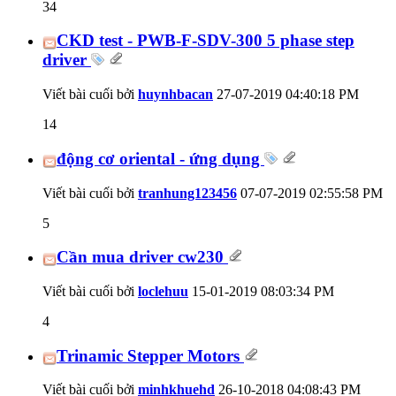
34
CKD test - PWB-F-SDV-300 5 phase step
driver
Viết bài cuối bởi
huynhbacan
27-07-2019
04:40:18 PM
14
động cơ oriental - ứng dụng
Viết bài cuối bởi
tranhung123456
07-07-2019
02:55:58 PM
5
Cần mua driver cw230
Viết bài cuối bởi
loclehuu
15-01-2019
08:03:34 PM
4
Trinamic Stepper Motors
Viết bài cuối bởi
minhkhuehd
26-10-2018
04:08:43 PM