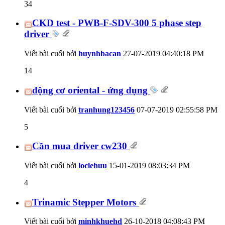
34
CKD test - PWB-F-SDV-300 5 phase step
driver
Viết bài cuối bởi
huynhbacan
27-07-2019
04:40:18 PM
14
động cơ oriental - ứng dụng
Viết bài cuối bởi
tranhung123456
07-07-2019
02:55:58 PM
5
Cần mua driver cw230
Viết bài cuối bởi
loclehuu
15-01-2019
08:03:34 PM
4
Trinamic Stepper Motors
Viết bài cuối bởi
minhkhuehd
26-10-2018
04:08:43 PM