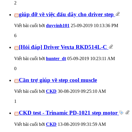
2
giúp đỡ về việc đấu dây cho driver step
Viết bài cuối bởi
duyvinh101
25-09-2019
10:13:36 PM
6
[Hỏi đáp] Driver Vexta RKD514L-C
Viết bài cuối bởi
hunter_dt
05-09-2019
10:23:11 AM
0
Cần trợ giúp về step cool muscle
Viết bài cuối bởi
CKD
30-08-2019
09:25:10 AM
1
CKD test - Trinamic PD-1021 step motor
Viết bài cuối bởi
CKD
13-08-2019
09:31:59 AM