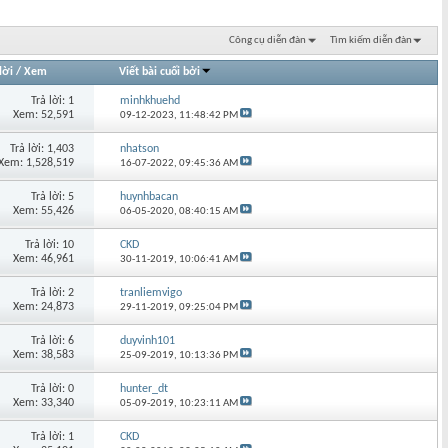
Công cụ diễn đàn
Tìm kiếm diễn đàn
lời
/
Xem
Viết bài cuối bởi
Trả lời: 1
minhkhuehd
Xem: 52,591
09-12-2023,
11:48:42 PM
Trả lời: 1,403
nhatson
Xem: 1,528,519
16-07-2022,
09:45:36 AM
Trả lời: 5
huynhbacan
Xem: 55,426
06-05-2020,
08:40:15 AM
Trả lời: 10
CKD
Xem: 46,961
30-11-2019,
10:06:41 AM
Trả lời: 2
tranliemvigo
Xem: 24,873
29-11-2019,
09:25:04 PM
Trả lời: 6
duyvinh101
Xem: 38,583
25-09-2019,
10:13:36 PM
Trả lời: 0
hunter_dt
Xem: 33,340
05-09-2019,
10:23:11 AM
Trả lời: 1
CKD