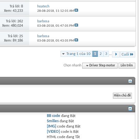
Trả lời: 8
hoatech
Xem: 43,233
28-08-2018,
11:12:01 AM
Trả lời: 262
barbosa
Xem: 480,024
03-08-2018,
05:47:05 PM
Trả lời: 25
barbosa
Xem: 89,186
03-08-2018,
05:43:05 PM
Trang 1 của 10
1
2
3
...
Cuối
Chọn nhanh
Driver Step motor
Lên trên
BB code
đang
Bật
Smilies
đang
Bật
[IMG]
code đang
Bật
[VIDEO]
code is
Bật
HTML code đang
Tắt