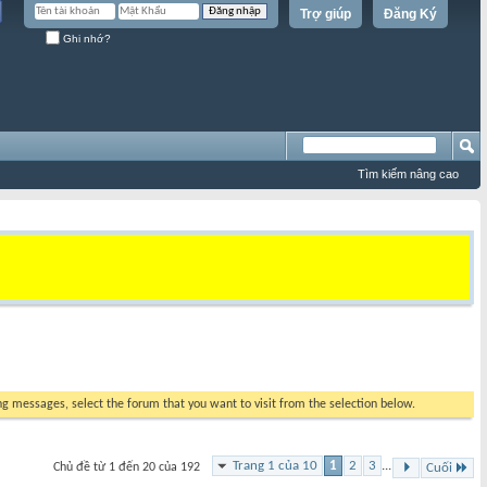
Trợ giúp
Đăng Ký
Ghi nhớ?
Tìm kiếm nâng cao
ing messages, select the forum that you want to visit from the selection below.
Trang 1 của 10
1
2
3
...
Chủ đề từ 1 đến 20 của 192
Cuối