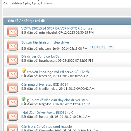
Các loại driver 2 pha, 3 pha, 5 pha v.v...
Tiêu đề
/
Khởi tạo chủ đề
VEXTA DFC1514 STEP DRIVER MOTOR 5 phase
Bắt đầu bởi
minhkhuehd
‎, 09-12-2023 03:30:35 PM
Bộ sưu tập hình ảnh step drive
1
2
3
...
71
Bắt đầu bởi
nhatson
‎, 16-04-2014 05:15:00 PM
DIY driver động cơ bước.
Bắt đầu bởi
huynhbacan
‎, 03-05-2020 07:52:03 PM
em yêu khoa học với ezi servo 56 + l298
Bắt đầu bởi
leotrann
‎, 29-11-2019 02:10:56 AM
Cần mua driver step EXD 5014
Bắt đầu bởi
tranliemvigo
‎, 29-11-2019 09:00:42 AM
giúp đỡ về việc đấu dây cho driver step
Bắt đầu bởi
letgo1510
‎, 16-09-2019 12:54:17 PM
[Hỏi đáp] Driver Vexta RKD514L-C
Bắt đầu bởi
hunter_dt
‎, 05-09-2019 10:23:11 AM
Cần trợ giúp về step cool muscle
Bắt đầu bởi
Duongninh1997
‎, 28-08-2019 10:46:21 PM