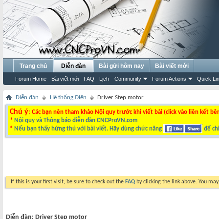
Trang chủ
Diễn đàn
Bài gửi hôm nay
Bài viết mới
Forum Home
Bài viết mới
FAQ
Lịch
Community
Forum Actions
Quick Li
Diễn đàn
Hệ thống Điện
Driver Step motor
Chú ý
: Các bạn nên tham khảo Nội quy trước khi viết bài (click vào liên kết bê
*
Nội quy và Thông báo diễn đàn CNCProVN.com
*
Nếu bạn thấy hứng thú với bài viết. Hãy dùng chức năng
để chi
If this is your first visit, be sure to check out the
FAQ
by clicking the link above. You ma
Diễn đàn:
Driver Step motor