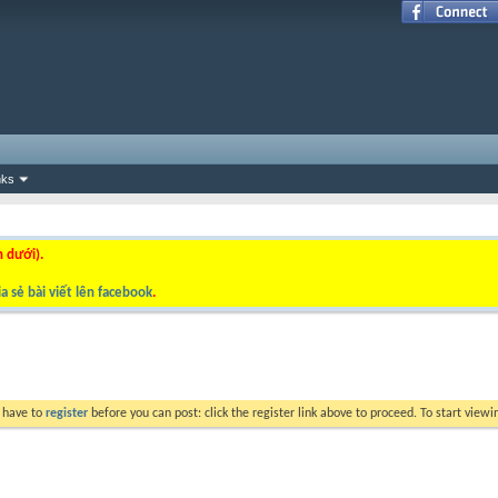
nks
n dưới).
a sẻ bài viết lên facebook
.
y have to
register
before you can post: click the register link above to proceed. To start view