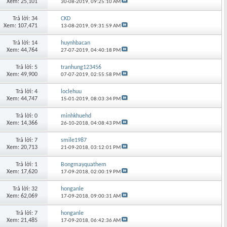
Xem: 25,101
30-08-2019,
09:25:10 AM
Trả lời: 34
CKD
Xem: 107,471
13-08-2019,
09:31:59 AM
Trả lời: 14
huynhbacan
Xem: 44,764
27-07-2019,
04:40:18 PM
Trả lời: 5
tranhung123456
Xem: 49,900
07-07-2019,
02:55:58 PM
Trả lời: 4
loclehuu
Xem: 44,747
15-01-2019,
08:03:34 PM
Trả lời: 0
minhkhuehd
Xem: 14,366
26-10-2018,
04:08:43 PM
Trả lời: 7
smile1987
Xem: 20,713
21-09-2018,
03:12:01 PM
Trả lời: 1
Bongmayquathem
Xem: 17,620
17-09-2018,
02:00:19 PM
Trả lời: 32
honganle
Xem: 62,069
17-09-2018,
09:00:31 AM
Trả lời: 7
honganle
Xem: 21,485
17-09-2018,
06:42:36 AM