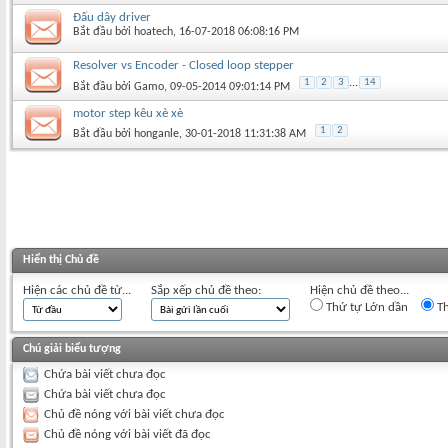
Đấu dây driver
Bắt đầu bởi
hoatech
‎, 16-07-2018 06:08:16 PM
Resolver vs Encoder - Closed loop stepper
1
2
3
...
14
Bắt đầu bởi
Gamo
‎, 09-05-2014 09:01:14 PM
motor step kêu xè xè
1
2
Bắt đầu bởi
honganle
‎, 30-01-2018 11:31:38 AM
Hiển thị Chủ đề
Hiện các chủ đề từ...
Sắp xếp chủ đề theo:
Hiện chủ đề theo...
Thứ tự Lớn dần
Th
Chú giải biểu tượng
Chứa bài viết chưa đọc
Chứa bài viết chưa đọc
Chủ đề nóng với bài viết chưa đọc
Chủ đề nóng với bài viết đã đọc