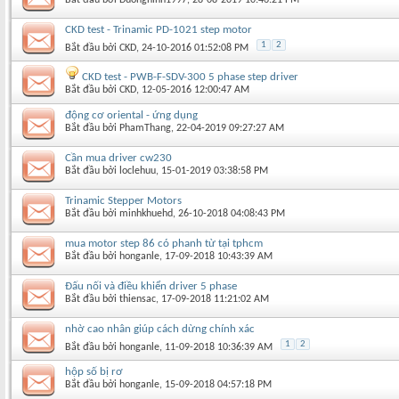
CKD test - Trinamic PD-1021 step motor
1
2
Bắt đầu bởi
CKD
‎, 24-10-2016 01:52:08 PM
CKD test - PWB-F-SDV-300 5 phase step driver
Bắt đầu bởi
CKD
‎, 12-05-2016 12:00:47 AM
động cơ oriental - ứng dụng
Bắt đầu bởi
PhamThang
‎, 22-04-2019 09:27:27 AM
Cần mua driver cw230
Bắt đầu bởi
loclehuu
‎, 15-01-2019 03:38:58 PM
Trinamic Stepper Motors
Bắt đầu bởi
minhkhuehd
‎, 26-10-2018 04:08:43 PM
mua motor step 86 có phanh từ tại tphcm
Bắt đầu bởi
honganle
‎, 17-09-2018 10:43:39 AM
Đấu nối và điều khiển driver 5 phase
Bắt đầu bởi
thiensac
‎, 17-09-2018 11:21:02 AM
nhờ cao nhân giúp cách dừng chính xác
1
2
Bắt đầu bởi
honganle
‎, 11-09-2018 10:36:39 AM
hộp số bị rơ
Bắt đầu bởi
honganle
‎, 15-09-2018 04:57:18 PM