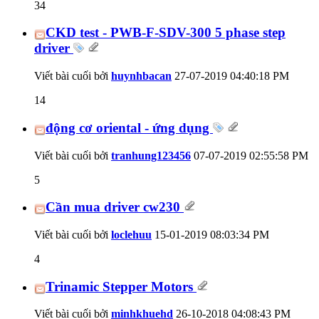
34
CKD test - PWB-F-SDV-300 5 phase step
driver
Viết bài cuối bởi
huynhbacan
27-07-2019
04:40:18 PM
14
động cơ oriental - ứng dụng
Viết bài cuối bởi
tranhung123456
07-07-2019
02:55:58 PM
5
Cần mua driver cw230
Viết bài cuối bởi
loclehuu
15-01-2019
08:03:34 PM
4
Trinamic Stepper Motors
Viết bài cuối bởi
minhkhuehd
26-10-2018
04:08:43 PM