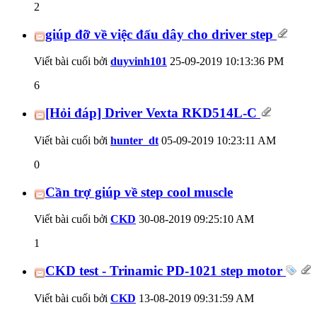
2
giúp đỡ về việc đấu dây cho driver step
Viết bài cuối bởi
duyvinh101
25-09-2019
10:13:36 PM
6
[Hỏi đáp] Driver Vexta RKD514L-C
Viết bài cuối bởi
hunter_dt
05-09-2019
10:23:11 AM
0
Cần trợ giúp về step cool muscle
Viết bài cuối bởi
CKD
30-08-2019
09:25:10 AM
1
CKD test - Trinamic PD-1021 step motor
Viết bài cuối bởi
CKD
13-08-2019
09:31:59 AM