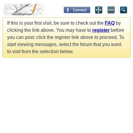
If this is your first visit, be sure to check out the
FAQ
by
clicking the link above. You may have to
register
before
you can post: click the register link above to proceed. To
start viewing messages, select the forum that you want
to visit from the selection below.