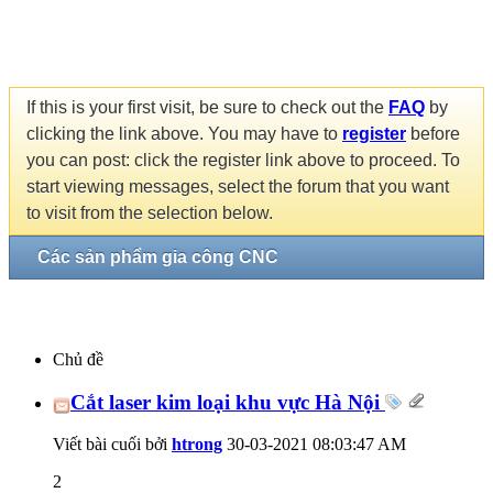
If this is your first visit, be sure to check out the
FAQ
by
clicking the link above. You may have to
register
before
you can post: click the register link above to proceed. To
start viewing messages, select the forum that you want
to visit from the selection below.
Các sản phẩm gia công CNC
Chủ đề
Cắt laser kim loại khu vực Hà Nội
Viết bài cuối bởi
htrong
30-03-2021
08:03:47 AM
2