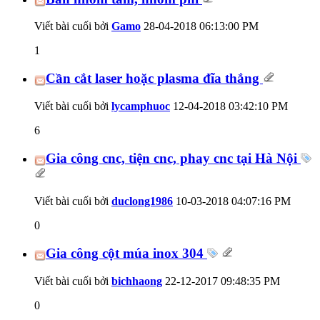
Viết bài cuối bởi
Gamo
28-04-2018
06:13:00 PM
1
Cần cắt laser hoặc plasma đĩa thắng
Viết bài cuối bởi
lycamphuoc
12-04-2018
03:42:10 PM
6
Gia công cnc, tiện cnc, phay cnc tại Hà Nội
Viết bài cuối bởi
duclong1986
10-03-2018
04:07:16 PM
0
Gia công cột múa inox 304
Viết bài cuối bởi
bichhaong
22-12-2017
09:48:35 PM
0