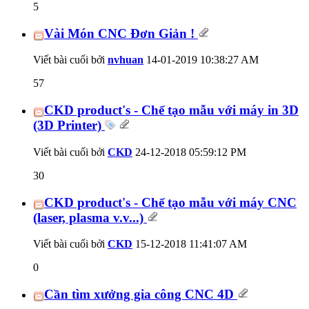
5
Vài Món CNC Đơn Giản !
Viết bài cuối bởi
nvhuan
14-01-2019
10:38:27 AM
57
CKD product's - Chế tạo mẫu với máy in 3D
(3D Printer)
Viết bài cuối bởi
CKD
24-12-2018
05:59:12 PM
30
CKD product's - Chế tạo mẫu với máy CNC
(laser, plasma v.v...)
Viết bài cuối bởi
CKD
15-12-2018
11:41:07 AM
0
Cần tìm xưởng gia công CNC 4D