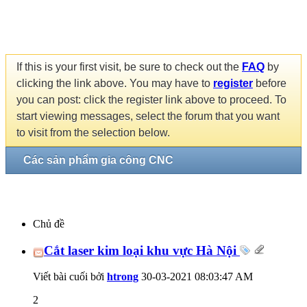
If this is your first visit, be sure to check out the
FAQ
by
clicking the link above. You may have to
register
before
you can post: click the register link above to proceed. To
start viewing messages, select the forum that you want
to visit from the selection below.
Các sản phẩm gia công CNC
Chủ đề
Cắt laser kim loại khu vực Hà Nội
Viết bài cuối bởi
htrong
30-03-2021
08:03:47 AM
2