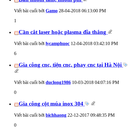
Viết bài cuối bởi
Gamo
28-04-2018
06:13:00 PM
1
Cần cắt laser hoặc plasma đĩa thắng
Viết bài cuối bởi
lycamphuoc
12-04-2018
03:42:10 PM
6
Gia công cnc, tiện cnc, phay cnc tại Hà Nội
Viết bài cuối bởi
duclong1986
10-03-2018
04:07:16 PM
0
Gia công cột múa inox 304
Viết bài cuối bởi
bichhaong
22-12-2017
09:48:35 PM
0