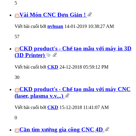
5
Vài Món CNC Đơn Giản !
Viết bài cuối bởi
nvhuan
14-01-2019
10:38:27 AM
57
CKD product's - Chế tạo mẫu với máy in 3D
(3D Printer)
Viết bài cuối bởi
CKD
24-12-2018
05:59:12 PM
30
CKD product's - Chế tạo mẫu với máy CNC
(laser, plasma v.v...)
Viết bài cuối bởi
CKD
15-12-2018
11:41:07 AM
0
Cần tìm xưởng gia công CNC 4D