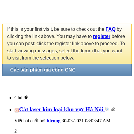
If this is your first visit, be sure to check out the
FAQ
by
clicking the link above. You may have to
register
before
you can post: click the register link above to proceed. To
start viewing messages, select the forum that you want
to visit from the selection below.
Các sản phẩm gia công CNC
Chủ đề
Cắt laser kim loại khu vực Hà Nội
Viết bài cuối bởi
htrong
30-03-2021
08:03:47 AM
2