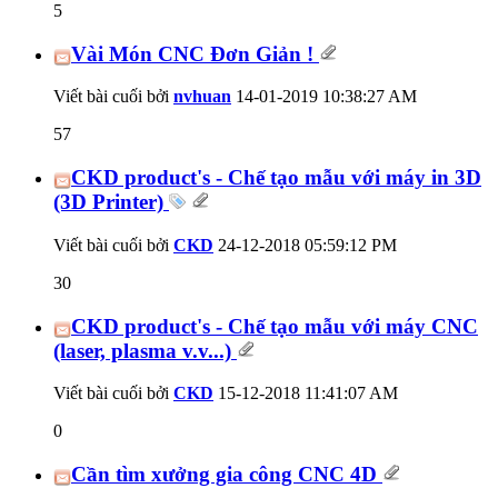
5
Vài Món CNC Đơn Giản !
Viết bài cuối bởi
nvhuan
14-01-2019
10:38:27 AM
57
CKD product's - Chế tạo mẫu với máy in 3D
(3D Printer)
Viết bài cuối bởi
CKD
24-12-2018
05:59:12 PM
30
CKD product's - Chế tạo mẫu với máy CNC
(laser, plasma v.v...)
Viết bài cuối bởi
CKD
15-12-2018
11:41:07 AM
0
Cần tìm xưởng gia công CNC 4D