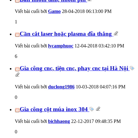
Viết bài cuối bởi
Gamo
28-04-2018
06:13:00 PM
1
Cần cắt laser hoặc plasma đĩa thắng
Viết bài cuối bởi
lycamphuoc
12-04-2018
03:42:10 PM
6
Gia công cnc, tiện cnc, phay cnc tại Hà Nội
Viết bài cuối bởi
duclong1986
10-03-2018
04:07:16 PM
0
Gia công cột múa inox 304
Viết bài cuối bởi
bichhaong
22-12-2017
09:48:35 PM
0