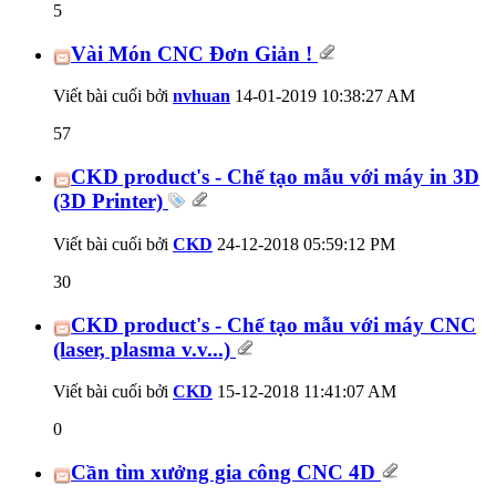
5
Vài Món CNC Đơn Giản !
Viết bài cuối bởi
nvhuan
14-01-2019
10:38:27 AM
57
CKD product's - Chế tạo mẫu với máy in 3D
(3D Printer)
Viết bài cuối bởi
CKD
24-12-2018
05:59:12 PM
30
CKD product's - Chế tạo mẫu với máy CNC
(laser, plasma v.v...)
Viết bài cuối bởi
CKD
15-12-2018
11:41:07 AM
0
Cần tìm xưởng gia công CNC 4D