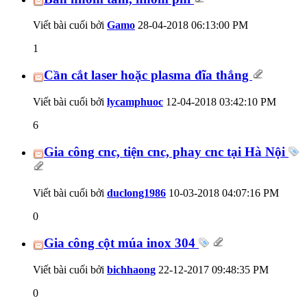
Viết bài cuối bởi
Gamo
28-04-2018
06:13:00 PM
1
Cần cắt laser hoặc plasma đĩa thắng
Viết bài cuối bởi
lycamphuoc
12-04-2018
03:42:10 PM
6
Gia công cnc, tiện cnc, phay cnc tại Hà Nội
Viết bài cuối bởi
duclong1986
10-03-2018
04:07:16 PM
0
Gia công cột múa inox 304
Viết bài cuối bởi
bichhaong
22-12-2017
09:48:35 PM
0