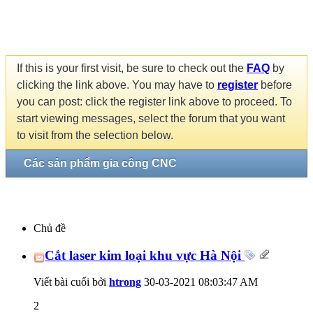
If this is your first visit, be sure to check out the
FAQ
by
clicking the link above. You may have to
register
before
you can post: click the register link above to proceed. To
start viewing messages, select the forum that you want
to visit from the selection below.
Các sản phẩm gia công CNC
Chủ đề
Cắt laser kim loại khu vực Hà Nội
Viết bài cuối bởi
htrong
30-03-2021
08:03:47 AM
2