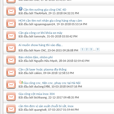
Cần tìm xưởng gia công CNC 4D
Bắt đầu bởi
TheAMark
‎, 29-11-2018 04:32:31 PM
HCM cần tìm nơi nhận gia công hàng nhạy cảm
Bắt đầu bởi
nguyennguyen24
‎, 19-10-2018 05:53:14 PM
Cần gia công cơ khí khóa xe máy
Bắt đầu bởi
tommyle
‎, 31-05-2018 03:50:42 PM
Ai muốn show hàng thì vào đây...
1
2
3
...
9
Bắt đầu bởi
Nam CNC
‎, 23-04-2015 09:26:08 PM
Bán nhôm tấm, nhôm phi
Bắt đầu bởi
Nguyễn Hữu Mạnh
‎, 28-04-2018 02:59:43 PM
Cần cắt laser hoặc plasma đĩa thắng
Bắt đầu bởi
cxkien
‎, 09-04-2018 12:58:53 PM
Gia công cnc, tiện cnc, phay cnc tại Hà Nội
Bắt đầu bởi
duclong1986
‎, 10-03-2018 04:07:16 PM
Gia công cột múa inox 304
Bắt đầu bởi
bichhaong
‎, 22-12-2017 09:48:35 PM
cần tìm đơn vị sản xuất chuỗi bi sắt, inox
Bắt đầu bởi
quangtvdt
‎, 07-03-2017 01:59:44 PM