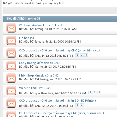
Nơi giới thiệu các sản phẩm được gia công bằng CNC
Tiêu đề
/
Khởi tạo chủ đề
Cắt laser kim loại khu vực Hà Nội
Bắt đầu bởi
htrong
‎, 14-01-2021 11:32:38 AM
xin báo giá
Bắt đầu bởi
letuananh
‎, 21-11-2020 10:54:42 PM
CKD product's - Chế tạo mẫu với máy CNC (phay, tiện v.v...)
1
2
3
Bắt đầu bởi
CKD
‎, 14-12-2018 04:13:04 PM
Các ý tưởng kiếm tiền từ CNC
Bắt đầu bởi
Gamo
‎, 26-03-2017 02:04:35 PM
Nhôm hợp kim gia công CNC
Bắt đầu bởi
Cát Tường
‎, 26-02-2018 09:12:21 AM
Vài Món CNC Đơn Giản !
1
2
3
Bắt đầu bởi
quocthanhheli
‎, 24-09-2016 03:23:05 PM
CKD product's - Chế tạo mẫu với máy in 3D (3D Printer)
1
2
Bắt đầu bởi
CKD
‎, 22-02-2017 11:33:38 PM
CKD product's - Chế tạo mẫu với máy CNC (laser, plasma v.v...)
Bắt đầu bởi
CKD
‎, 15-12-2018 11:41:07 AM