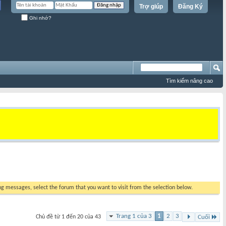
Trợ giúp
Đăng Ký
Ghi nhớ?
Tìm kiếm nâng cao
ing messages, select the forum that you want to visit from the selection below.
Trang 1 của 3
1
2
3
Chủ đề từ 1 đến 20 của 43
Cuối