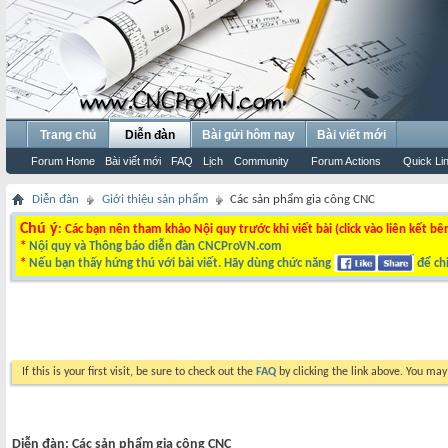
Trang chủ
Diễn đàn
Bài gửi hôm nay
Bài viết mới
Forum Home
Bài viết mới
FAQ
Lịch
Community
Forum Actions
Quick Li
Diễn đàn
Giới thiệu sản phẩm
Các sản phẩm gia công CNC
Chú ý
: Các bạn nên tham khảo Nội quy trước khi viết bài (click vào liên kết bê
*
Nội quy và Thông báo diễn đàn CNCProVN.com
*
Nếu bạn thấy hứng thú với bài viết. Hãy dùng chức năng
để chi
If this is your first visit, be sure to check out the
FAQ
by clicking the link above. You ma
Diễn đàn:
Các sản phẩm gia công CNC