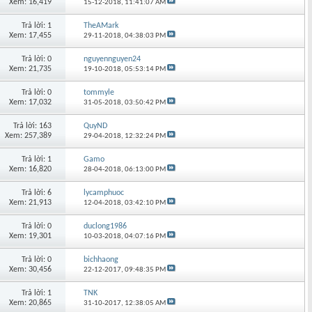
Xem: 16,419
15-12-2018,
11:41:07 AM
Trả lời: 1
TheAMark
Xem: 17,455
29-11-2018,
04:38:03 PM
Trả lời: 0
nguyennguyen24
Xem: 21,735
19-10-2018,
05:53:14 PM
Trả lời: 0
tommyle
Xem: 17,032
31-05-2018,
03:50:42 PM
Trả lời: 163
QuyND
Xem: 257,389
29-04-2018,
12:32:24 PM
Trả lời: 1
Gamo
Xem: 16,820
28-04-2018,
06:13:00 PM
Trả lời: 6
lycamphuoc
Xem: 21,913
12-04-2018,
03:42:10 PM
Trả lời: 0
duclong1986
Xem: 19,301
10-03-2018,
04:07:16 PM
Trả lời: 0
bichhaong
Xem: 30,456
22-12-2017,
09:48:35 PM
Trả lời: 1
TNK
Xem: 20,865
31-10-2017,
12:38:05 AM