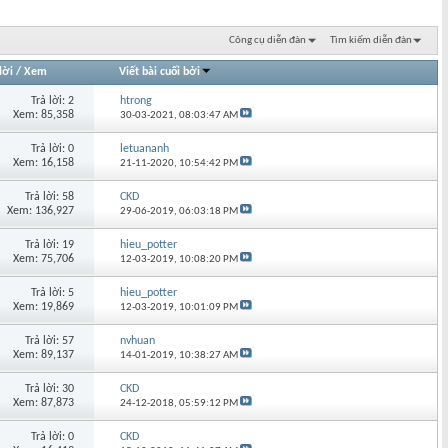
Công cụ diễn đàn
Tìm kiếm diễn đàn
lời
/
Xem
Viết bài cuối bởi
Trả lời: 2
htrong
Xem: 85,358
30-03-2021,
08:03:47 AM
Trả lời: 0
letuananh
Xem: 16,158
21-11-2020,
10:54:42 PM
Trả lời: 58
CKD
Xem: 136,927
29-06-2019,
06:03:18 PM
Trả lời: 19
hieu_potter
Xem: 75,706
12-03-2019,
10:08:20 PM
Trả lời: 5
hieu_potter
Xem: 19,869
12-03-2019,
10:01:09 PM
Trả lời: 57
nvhuan
Xem: 89,137
14-01-2019,
10:38:27 AM
Trả lời: 30
CKD
Xem: 87,873
24-12-2018,
05:59:12 PM
Trả lời: 0
CKD