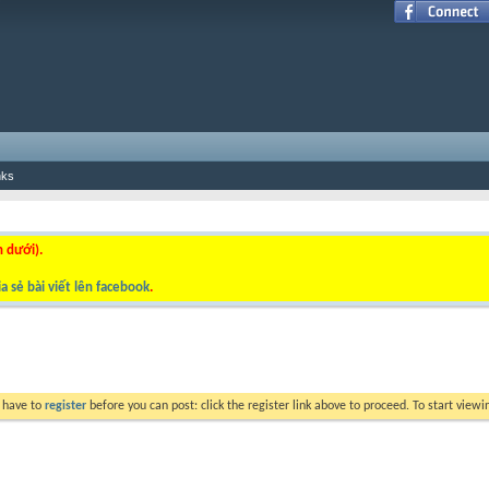
nks
n dưới).
a sẻ bài viết lên facebook
.
y have to
register
before you can post: click the register link above to proceed. To start view