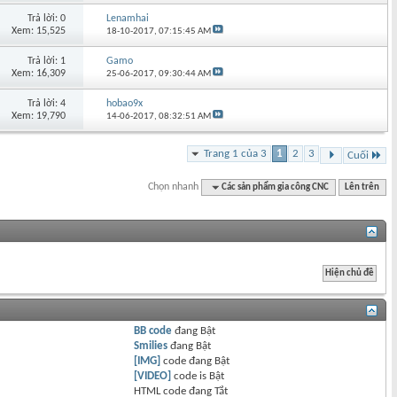
Trả lời: 0
Lenamhai
Xem: 15,525
18-10-2017,
07:15:45 AM
Trả lời: 1
Gamo
Xem: 16,309
25-06-2017,
09:30:44 AM
Trả lời: 4
hobao9x
Xem: 19,790
14-06-2017,
08:32:51 AM
Trang 1 của 3
1
2
3
Cuối
Chọn nhanh
Các sản phẩm gia công CNC
Lên trên
BB code
đang
Bật
Smilies
đang
Bật
[IMG]
code đang
Bật
[VIDEO]
code is
Bật
HTML code đang
Tắt