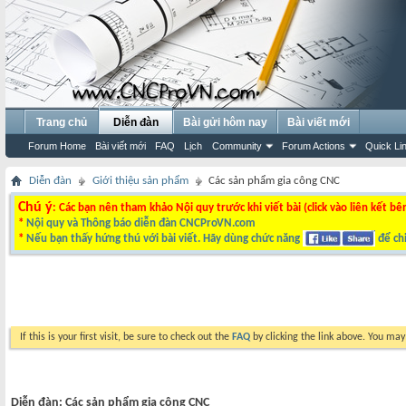
Trang chủ
Diễn đàn
Bài gửi hôm nay
Bài viết mới
Forum Home
Bài viết mới
FAQ
Lịch
Community
Forum Actions
Quick Li
Diễn đàn
Giới thiệu sản phẩm
Các sản phẩm gia công CNC
Chú ý
: Các bạn nên tham khảo Nội quy trước khi viết bài (click vào liên kết bê
*
Nội quy và Thông báo diễn đàn CNCProVN.com
*
Nếu bạn thấy hứng thú với bài viết. Hãy dùng chức năng
để chi
If this is your first visit, be sure to check out the
FAQ
by clicking the link above. You ma
Diễn đàn:
Các sản phẩm gia công CNC