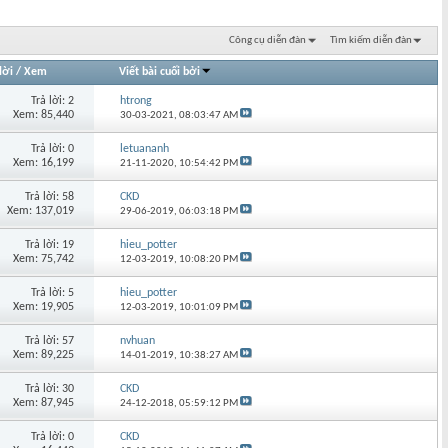
Công cụ diễn đàn
Tìm kiếm diễn đàn
lời
/
Xem
Viết bài cuối bởi
Trả lời: 2
htrong
Xem: 85,440
30-03-2021,
08:03:47 AM
Trả lời: 0
letuananh
Xem: 16,199
21-11-2020,
10:54:42 PM
Trả lời: 58
CKD
Xem: 137,019
29-06-2019,
06:03:18 PM
Trả lời: 19
hieu_potter
Xem: 75,742
12-03-2019,
10:08:20 PM
Trả lời: 5
hieu_potter
Xem: 19,905
12-03-2019,
10:01:09 PM
Trả lời: 57
nvhuan
Xem: 89,225
14-01-2019,
10:38:27 AM
Trả lời: 30
CKD
Xem: 87,945
24-12-2018,
05:59:12 PM
Trả lời: 0
CKD