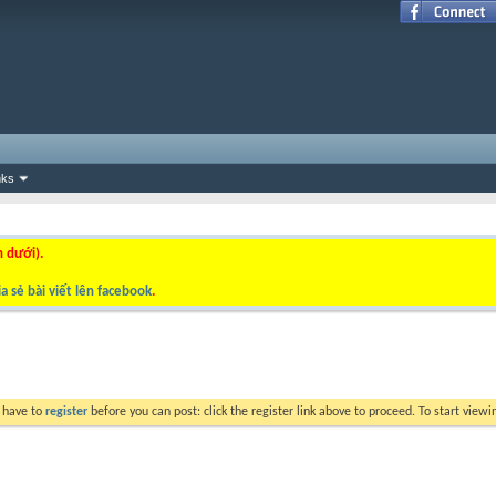
nks
n dưới).
a sẻ bài viết lên facebook
.
y have to
register
before you can post: click the register link above to proceed. To start view