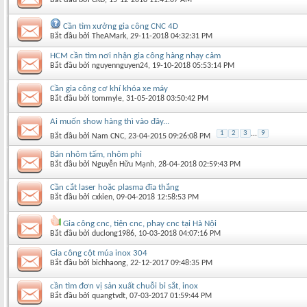
Cần tìm xưởng gia công CNC 4D
Bắt đầu bởi
TheAMark
‎, 29-11-2018 04:32:31 PM
HCM cần tìm nơi nhận gia công hàng nhạy cảm
Bắt đầu bởi
nguyennguyen24
‎, 19-10-2018 05:53:14 PM
Cần gia công cơ khí khóa xe máy
Bắt đầu bởi
tommyle
‎, 31-05-2018 03:50:42 PM
Ai muốn show hàng thì vào đây...
1
2
3
...
9
Bắt đầu bởi
Nam CNC
‎, 23-04-2015 09:26:08 PM
Bán nhôm tấm, nhôm phi
Bắt đầu bởi
Nguyễn Hữu Mạnh
‎, 28-04-2018 02:59:43 PM
Cần cắt laser hoặc plasma đĩa thắng
Bắt đầu bởi
cxkien
‎, 09-04-2018 12:58:53 PM
Gia công cnc, tiện cnc, phay cnc tại Hà Nội
Bắt đầu bởi
duclong1986
‎, 10-03-2018 04:07:16 PM
Gia công cột múa inox 304
Bắt đầu bởi
bichhaong
‎, 22-12-2017 09:48:35 PM
cần tìm đơn vị sản xuất chuỗi bi sắt, inox
Bắt đầu bởi
quangtvdt
‎, 07-03-2017 01:59:44 PM