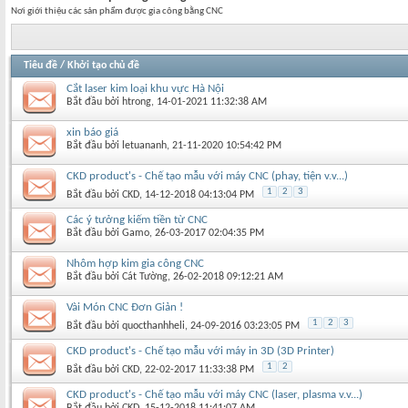
Nơi giới thiệu các sản phẩm được gia công bằng CNC
Tiêu đề
/
Khởi tạo chủ đề
Cắt laser kim loại khu vực Hà Nội
Bắt đầu bởi
htrong
‎, 14-01-2021 11:32:38 AM
xin báo giá
Bắt đầu bởi
letuananh
‎, 21-11-2020 10:54:42 PM
CKD product's - Chế tạo mẫu với máy CNC (phay, tiện v.v...)
1
2
3
Bắt đầu bởi
CKD
‎, 14-12-2018 04:13:04 PM
Các ý tưởng kiếm tiền từ CNC
Bắt đầu bởi
Gamo
‎, 26-03-2017 02:04:35 PM
Nhôm hợp kim gia công CNC
Bắt đầu bởi
Cát Tường
‎, 26-02-2018 09:12:21 AM
Vài Món CNC Đơn Giản !
1
2
3
Bắt đầu bởi
quocthanhheli
‎, 24-09-2016 03:23:05 PM
CKD product's - Chế tạo mẫu với máy in 3D (3D Printer)
1
2
Bắt đầu bởi
CKD
‎, 22-02-2017 11:33:38 PM
CKD product's - Chế tạo mẫu với máy CNC (laser, plasma v.v...)
Bắt đầu bởi
CKD
‎, 15-12-2018 11:41:07 AM