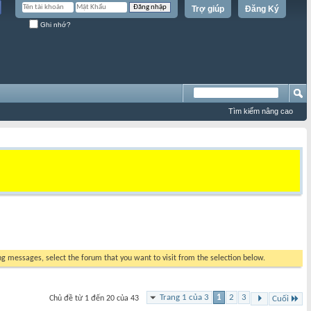
Trợ giúp
Đăng Ký
Ghi nhớ?
Tìm kiếm nâng cao
ing messages, select the forum that you want to visit from the selection below.
Trang 1 của 3
1
2
3
Chủ đề từ 1 đến 20 của 43
Cuối