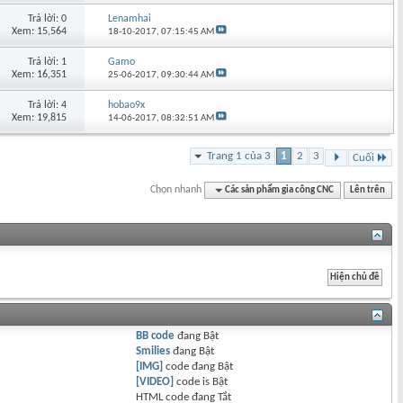
Trả lời: 0
Lenamhai
Xem: 15,564
18-10-2017,
07:15:45 AM
Trả lời: 1
Gamo
Xem: 16,351
25-06-2017,
09:30:44 AM
Trả lời: 4
hobao9x
Xem: 19,815
14-06-2017,
08:32:51 AM
Trang 1 của 3
1
2
3
Cuối
Chọn nhanh
Các sản phẩm gia công CNC
Lên trên
BB code
đang
Bật
Smilies
đang
Bật
[IMG]
code đang
Bật
[VIDEO]
code is
Bật
HTML code đang
Tắt