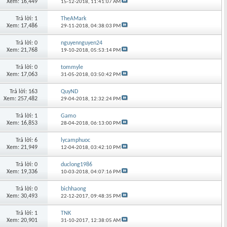
Xem: 16,449
15-12-2018,
11:41:07 AM
Trả lời: 1
TheAMark
Xem: 17,486
29-11-2018,
04:38:03 PM
Trả lời: 0
nguyennguyen24
Xem: 21,768
19-10-2018,
05:53:14 PM
Trả lời: 0
tommyle
Xem: 17,063
31-05-2018,
03:50:42 PM
Trả lời: 163
QuyND
Xem: 257,482
29-04-2018,
12:32:24 PM
Trả lời: 1
Gamo
Xem: 16,853
28-04-2018,
06:13:00 PM
Trả lời: 6
lycamphuoc
Xem: 21,949
12-04-2018,
03:42:10 PM
Trả lời: 0
duclong1986
Xem: 19,336
10-03-2018,
04:07:16 PM
Trả lời: 0
bichhaong
Xem: 30,493
22-12-2017,
09:48:35 PM
Trả lời: 1
TNK
Xem: 20,901
31-10-2017,
12:38:05 AM