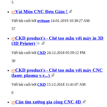
5
Vài Món CNC Đơn Giản !
Viết bài cuối bởi
nvhuan
14-01-2019
10:38:27 AM
57
CKD product's - Chế tạo mẫu với máy in 3D
(3D Printer)
Viết bài cuối bởi
CKD
24-12-2018
05:59:12 PM
30
CKD product's - Chế tạo mẫu với máy CNC
(laser, plasma v.v...)
Viết bài cuối bởi
CKD
15-12-2018
11:41:07 AM
0
Cần tìm xưởng gia công CNC 4D