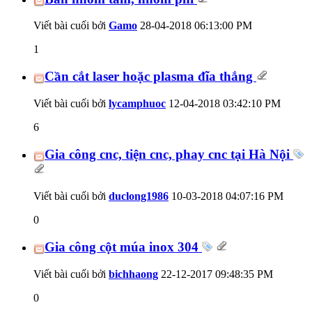
Viết bài cuối bởi
Gamo
28-04-2018
06:13:00 PM
1
Cần cắt laser hoặc plasma đĩa thắng
Viết bài cuối bởi
lycamphuoc
12-04-2018
03:42:10 PM
6
Gia công cnc, tiện cnc, phay cnc tại Hà Nội
Viết bài cuối bởi
duclong1986
10-03-2018
04:07:16 PM
0
Gia công cột múa inox 304
Viết bài cuối bởi
bichhaong
22-12-2017
09:48:35 PM
0