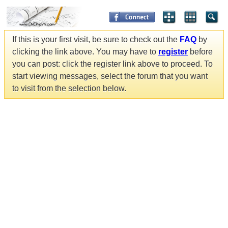
If this is your first visit, be sure to check out the
FAQ
by
clicking the link above. You may have to
register
before
you can post: click the register link above to proceed. To
start viewing messages, select the forum that you want
to visit from the selection below.