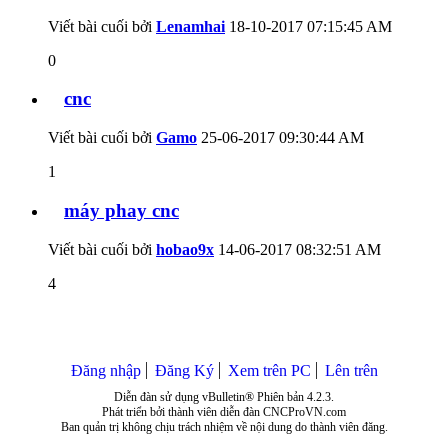
Viết bài cuối bởi
Lenamhai
18-10-2017
07:15:45 AM
0
cnc
Viết bài cuối bởi
Gamo
25-06-2017
09:30:44 AM
1
máy phay cnc
Viết bài cuối bởi
hobao9x
14-06-2017
08:32:51 AM
4
Đăng nhập
Đăng Ký
Xem trên PC
Lên trên
Diễn đàn sử dụng vBulletin® Phiên bản 4.2.3.
Phát triển bởi thành viên diễn đàn CNCProVN.com
Ban quản trị không chịu trách nhiệm về nội dung do thành viên đăng.