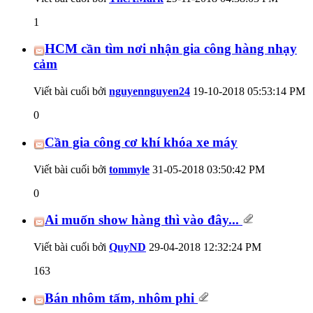
1
HCM cần tìm nơi nhận gia công hàng nhạy
cảm
Viết bài cuối bởi
nguyennguyen24
19-10-2018
05:53:14 PM
0
Cần gia công cơ khí khóa xe máy
Viết bài cuối bởi
tommyle
31-05-2018
03:50:42 PM
0
Ai muốn show hàng thì vào đây...
Viết bài cuối bởi
QuyND
29-04-2018
12:32:24 PM
163
Bán nhôm tấm, nhôm phi