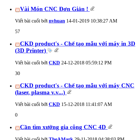
Vài Món CNC Đơn Giản !
Viết bài cuối bởi
nvhuan
14-01-2019
10:38:27 AM
57
CKD product's - Chế tạo mẫu với máy in 3D
(3D Printer)
Viết bài cuối bởi
CKD
24-12-2018
05:59:12 PM
30
CKD product's - Chế tạo mẫu với máy CNC
(laser, plasma v.v...)
Viết bài cuối bởi
CKD
15-12-2018
11:41:07 AM
0
Cần tìm xưởng gia công CNC 4D
Viết bài cuối bởi
TheAMark
29-11-2018
04:38:03 PM