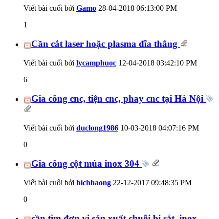
Viết bài cuối bởi
Gamo
28-04-2018
06:13:00 PM
1
Cần cắt laser hoặc plasma đĩa thắng
Viết bài cuối bởi
lycamphuoc
12-04-2018
03:42:10 PM
6
Gia công cnc, tiện cnc, phay cnc tại Hà Nội
Viết bài cuối bởi
duclong1986
10-03-2018
04:07:16 PM
0
Gia công cột múa inox 304
Viết bài cuối bởi
bichhaong
22-12-2017
09:48:35 PM
0
cần tìm đơn vị sản xuất chuỗi bi sắt, inox