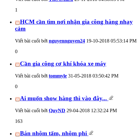
1
HCM cần tìm nơi nhận gia công hàng nhạy
cảm
Viết bài cuối bởi
nguyennguyen24
19-10-2018
05:53:14 PM
0
Cần gia công cơ khí khóa xe máy
Viết bài cuối bởi
tommyle
31-05-2018
03:50:42 PM
0
Ai muốn show hàng thì vào đây...
Viết bài cuối bởi
QuyND
29-04-2018
12:32:24 PM
163
Bán nhôm tấm, nhôm phi