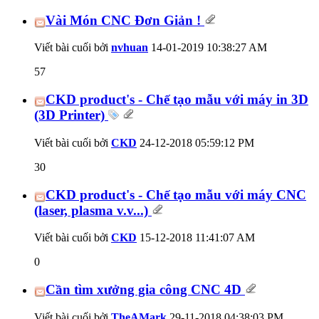
Vài Món CNC Đơn Giản !
Viết bài cuối bởi
nvhuan
14-01-2019
10:38:27 AM
57
CKD product's - Chế tạo mẫu với máy in 3D
(3D Printer)
Viết bài cuối bởi
CKD
24-12-2018
05:59:12 PM
30
CKD product's - Chế tạo mẫu với máy CNC
(laser, plasma v.v...)
Viết bài cuối bởi
CKD
15-12-2018
11:41:07 AM
0
Cần tìm xưởng gia công CNC 4D
Viết bài cuối bởi
TheAMark
29-11-2018
04:38:03 PM