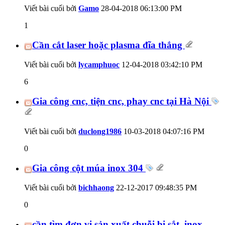
Viết bài cuối bởi
Gamo
28-04-2018
06:13:00 PM
1
Cần cắt laser hoặc plasma đĩa thắng
Viết bài cuối bởi
lycamphuoc
12-04-2018
03:42:10 PM
6
Gia công cnc, tiện cnc, phay cnc tại Hà Nội
Viết bài cuối bởi
duclong1986
10-03-2018
04:07:16 PM
0
Gia công cột múa inox 304
Viết bài cuối bởi
bichhaong
22-12-2017
09:48:35 PM
0
cần tìm đơn vị sản xuất chuỗi bi sắt, inox