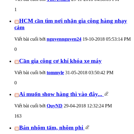
1
HCM cần tìm nơi nhận gia công hàng nhạy
cảm
Viết bài cuối bởi
nguyennguyen24
19-10-2018
05:53:14 PM
0
Cần gia công cơ khí khóa xe máy
Viết bài cuối bởi
tommyle
31-05-2018
03:50:42 PM
0
Ai muốn show hàng thì vào đây...
Viết bài cuối bởi
QuyND
29-04-2018
12:32:24 PM
163
Bán nhôm tấm, nhôm phi