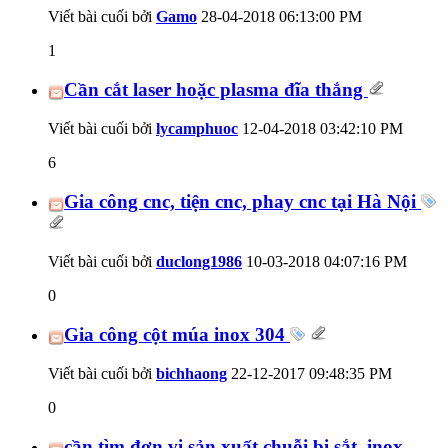
Viết bài cuối bởi
Gamo
28-04-2018
06:13:00 PM
1
Cần cắt laser hoặc plasma đĩa thắng
Viết bài cuối bởi
lycamphuoc
12-04-2018
03:42:10 PM
6
Gia công cnc, tiện cnc, phay cnc tại Hà Nội
Viết bài cuối bởi
duclong1986
10-03-2018
04:07:16 PM
0
Gia công cột múa inox 304
Viết bài cuối bởi
bichhaong
22-12-2017
09:48:35 PM
0
cần tìm đơn vị sản xuất chuỗi bi sắt, inox