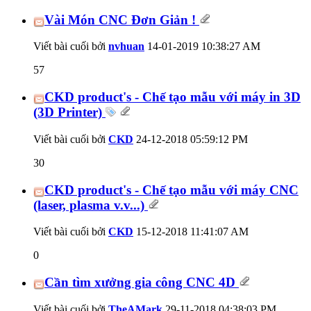
Vài Món CNC Đơn Giản !
Viết bài cuối bởi
nvhuan
14-01-2019
10:38:27 AM
57
CKD product's - Chế tạo mẫu với máy in 3D
(3D Printer)
Viết bài cuối bởi
CKD
24-12-2018
05:59:12 PM
30
CKD product's - Chế tạo mẫu với máy CNC
(laser, plasma v.v...)
Viết bài cuối bởi
CKD
15-12-2018
11:41:07 AM
0
Cần tìm xưởng gia công CNC 4D
Viết bài cuối bởi
TheAMark
29-11-2018
04:38:03 PM