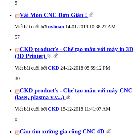
5
Vài Món CNC Đơn Giản !
Viết bài cuối bởi
nvhuan
14-01-2019
10:38:27 AM
57
CKD product's - Chế tạo mẫu với máy in 3D
(3D Printer)
Viết bài cuối bởi
CKD
24-12-2018
05:59:12 PM
30
CKD product's - Chế tạo mẫu với máy CNC
(laser, plasma v.v...)
Viết bài cuối bởi
CKD
15-12-2018
11:41:07 AM
0
Cần tìm xưởng gia công CNC 4D