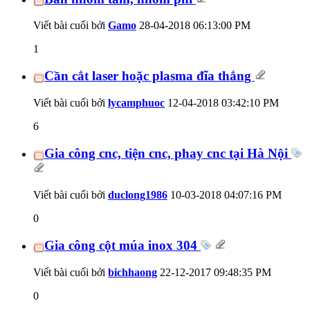
Viết bài cuối bởi
Gamo
28-04-2018
06:13:00 PM
1
Cần cắt laser hoặc plasma đĩa thắng
Viết bài cuối bởi
lycamphuoc
12-04-2018
03:42:10 PM
6
Gia công cnc, tiện cnc, phay cnc tại Hà Nội
Viết bài cuối bởi
duclong1986
10-03-2018
04:07:16 PM
0
Gia công cột múa inox 304
Viết bài cuối bởi
bichhaong
22-12-2017
09:48:35 PM
0