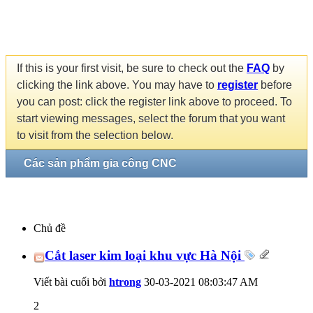
If this is your first visit, be sure to check out the
FAQ
by
clicking the link above. You may have to
register
before
you can post: click the register link above to proceed. To
start viewing messages, select the forum that you want
to visit from the selection below.
Các sản phẩm gia công CNC
Chủ đề
Cắt laser kim loại khu vực Hà Nội
Viết bài cuối bởi
htrong
30-03-2021
08:03:47 AM
2