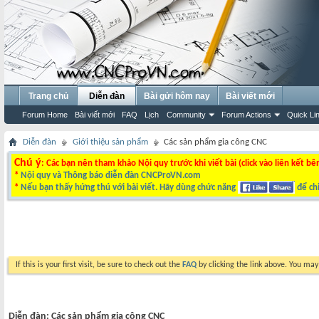
Trang chủ
Diễn đàn
Bài gửi hôm nay
Bài viết mới
Forum Home
Bài viết mới
FAQ
Lịch
Community
Forum Actions
Quick Li
Diễn đàn
Giới thiệu sản phẩm
Các sản phẩm gia công CNC
Chú ý
: Các bạn nên tham khảo Nội quy trước khi viết bài (click vào liên kết bê
*
Nội quy và Thông báo diễn đàn CNCProVN.com
*
Nếu bạn thấy hứng thú với bài viết. Hãy dùng chức năng
để chi
If this is your first visit, be sure to check out the
FAQ
by clicking the link above. You ma
Diễn đàn:
Các sản phẩm gia công CNC