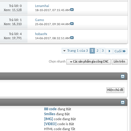
Trả lời: 0
Lenamhai
Xem: 15,528
18-10-2017,
07:15:45 AM
Trả lời: 1
Gamo
Xem: 16,310
25-06-2017,
09:30:44 AM
Trả lời: 4
hobao9x
Xem: 19,791
14-06-2017,
08:32:51 AM
Trang 1 của 3
1
2
3
Cuối
Chọn nhanh
Các sản phẩm gia công CNC
Lên trên
BB code
đang
Bật
Smilies
đang
Bật
[IMG]
code đang
Bật
[VIDEO]
code is
Bật
HTML code đang
Tắt