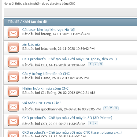
Nơi giới thiệu các sản phẩm được gia công bằng CNC
Tiêu đề
/
Khởi tạo chủ đề
Cắt laser kim loại khu vực Hà Nội
Bắt đầu bởi
htrong
‎, 14-01-2021 11:32:38 AM
xin báo giá
Bắt đầu bởi
letuananh
‎, 21-11-2020 10:54:42 PM
CKD product's - Chế tạo mẫu với máy CNC (phay, tiện v.v...)
1
2
3
Bắt đầu bởi
CKD
‎, 14-12-2018 04:13:04 PM
Các ý tưởng kiếm tiền từ CNC
Bắt đầu bởi
Gamo
‎, 26-03-2017 02:04:35 PM
Nhôm hợp kim gia công CNC
Bắt đầu bởi
Cát Tường
‎, 26-02-2018 09:12:21 AM
Vài Món CNC Đơn Giản !
1
2
3
Bắt đầu bởi
quocthanhheli
‎, 24-09-2016 03:23:05 PM
CKD product's - Chế tạo mẫu với máy in 3D (3D Printer)
1
2
Bắt đầu bởi
CKD
‎, 22-02-2017 11:33:38 PM
CKD product's - Chế tạo mẫu với máy CNC (laser, plasma v.v...)
Bắt đầu bởi
CKD
‎, 15-12-2018 11:41:07 AM