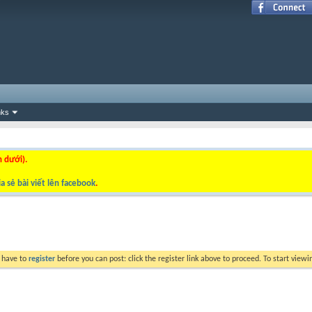
nks
n dưới).
a sẻ bài viết lên facebook
.
y have to
register
before you can post: click the register link above to proceed. To start view