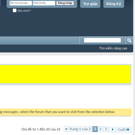
Trợ giúp
Đăng Ký
Ghi nhớ?
Tìm kiếm nâng cao
ing messages, select the forum that you want to visit from the selection below.
Trang 1 của 3
1
2
3
Chủ đề từ 1 đến 20 của 43
Cuối