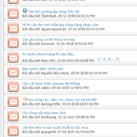
Cần tìm xưởng gia công CNC 4D
Bắt đầu bởi
TheAMark
‎, 29-11-2018 04:32:31 PM
HCM cần tìm nơi nhận gia công hàng nhạy cảm
Bắt đầu bởi
nguyennguyen24
‎, 19-10-2018 05:53:14 PM
Cần gia công cơ khí khóa xe máy
Bắt đầu bởi
tommyle
‎, 31-05-2018 03:50:42 PM
Ai muốn show hàng thì vào đây...
1
2
3
...
9
Bắt đầu bởi
Nam CNC
‎, 23-04-2015 09:26:08 PM
Bán nhôm tấm, nhôm phi
Bắt đầu bởi
Nguyễn Hữu Mạnh
‎, 28-04-2018 02:59:43 PM
Cần cắt laser hoặc plasma đĩa thắng
Bắt đầu bởi
cxkien
‎, 09-04-2018 12:58:53 PM
Gia công cnc, tiện cnc, phay cnc tại Hà Nội
Bắt đầu bởi
duclong1986
‎, 10-03-2018 04:07:16 PM
Gia công cột múa inox 304
Bắt đầu bởi
bichhaong
‎, 22-12-2017 09:48:35 PM
cần tìm đơn vị sản xuất chuỗi bi sắt, inox
Bắt đầu bởi
quangtvdt
‎, 07-03-2017 01:59:44 PM