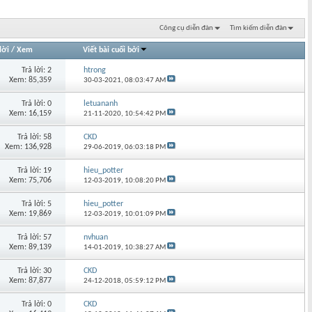
Công cụ diễn đàn
Tìm kiếm diễn đàn
lời
/
Xem
Viết bài cuối bởi
Trả lời: 2
htrong
Xem: 85,359
30-03-2021,
08:03:47 AM
Trả lời: 0
letuananh
Xem: 16,159
21-11-2020,
10:54:42 PM
Trả lời: 58
CKD
Xem: 136,928
29-06-2019,
06:03:18 PM
Trả lời: 19
hieu_potter
Xem: 75,706
12-03-2019,
10:08:20 PM
Trả lời: 5
hieu_potter
Xem: 19,869
12-03-2019,
10:01:09 PM
Trả lời: 57
nvhuan
Xem: 89,139
14-01-2019,
10:38:27 AM
Trả lời: 30
CKD
Xem: 87,877
24-12-2018,
05:59:12 PM
Trả lời: 0
CKD