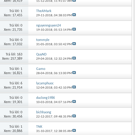
Xem: 16,419
15-12-2018,
11:41:07 AM
Trả lời: 1
TheAMark
Xem: 17,455
29-11-2018,
04:38:03 PM
Trả lời: 0
nguyennguyen24
Xem: 21,735
19-10-2018,
05:53:14 PM
Trả lời: 0
tommyle
Xem: 17,032
31-05-2018,
03:50:42 PM
Trả lời: 163
QuyND
Xem: 257,389
29-04-2018,
12:32:24 PM
Trả lời: 1
Gamo
Xem: 16,821
28-04-2018,
06:13:00 PM
Trả lời: 6
lycamphuoc
Xem: 21,914
12-04-2018,
03:42:10 PM
Trả lời: 0
duclong1986
Xem: 19,301
10-03-2018,
04:07:16 PM
Trả lời: 0
bichhaong
Xem: 30,456
22-12-2017,
09:48:35 PM
Trả lời: 1
TNK
Xem: 20,866
31-10-2017,
12:38:05 AM