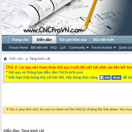
Trang chủ
Diễn đàn
Bài gửi hôm nay
Bài viết mới
Forum Home
Bài viết mới
FAQ
Lịch
Community
Forum Actions
Quick Li
Diễn đàn
Tàng kinh cát
Chú ý
: Các bạn nên tham khảo Nội quy trước khi viết bài (click vào liên kết bê
*
Nội quy và Thông báo diễn đàn CNCProVN.com
*
Nếu bạn thấy hứng thú với bài viết. Hãy dùng chức năng
để chi
If this is your first visit, be sure to check out the
FAQ
by clicking the link above. You ma
Diễn đàn:
Tàng kinh cát