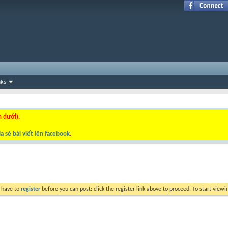
nks
n dưới).
a sẻ bài viết lên facebook
.
y have to
register
before you can post: click the register link above to proceed. To start view