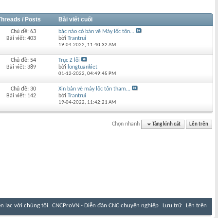
Threads / Posts
Bài viết cuối
Chủ đề: 63
bác nào có bản vẽ Máy lốc tôn...
Bài viết: 403
bởi
Trantrui
19-04-2022,
11:40:32 AM
Chủ đề: 54
Trục Z lỗi
Bài viết: 389
bởi
longtuankiet
01-12-2022,
04:49:45 PM
Chủ đề: 30
Xin bản vẽ máy lốc tôn tham...
Bài viết: 142
bởi
Trantrui
19-04-2022,
11:42:21 AM
Chọn nhanh
Tàng kinh cát
Lên trên
ên lạc với chúng tôi
CNCProVN - Diễn đàn CNC chuyên nghiệp
Lưu trữ
Lên trên