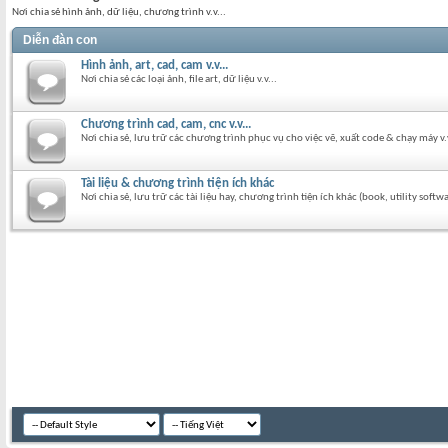
Nơi chia sẻ hình ảnh, dữ liệu, chương trình v.v...
Diễn đàn con
Hình ảnh, art, cad, cam v.v...
Nơi chia sẻ các loại ảnh, file art, dữ liệu v.v...
Chương trình cad, cam, cnc v.v...
Nơi chia sẻ, lưu trữ các chương trình phục vụ cho việc vẽ, xuất code & chạy máy v.v
Tài liệu & chương trình tiện ích khác
Nơi chia sẻ, lưu trữ các tài liệu hay, chương trình tiện ích khác (book, utility softwa