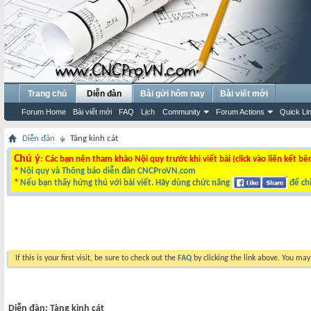
Trang chủ
Diễn đàn
Bài gửi hôm nay
Bài viết mới
Forum Home
Bài viết mới
FAQ
Lịch
Community
Forum Actions
Quick Li
Diễn đàn
Tàng kinh cát
Chú ý
: Các bạn nên tham khảo Nội quy trước khi viết bài (click vào liên kết bê
*
Nội quy và Thông báo diễn đàn CNCProVN.com
*
Nếu bạn thấy hứng thú với bài viết. Hãy dùng chức năng
để chi
If this is your first visit, be sure to check out the
FAQ
by clicking the link above. You ma
Diễn đàn:
Tàng kinh cát