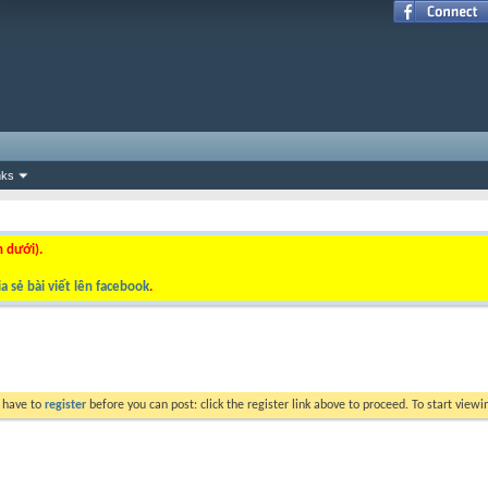
nks
n dưới).
a sẻ bài viết lên facebook
.
y have to
register
before you can post: click the register link above to proceed. To start view