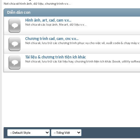
Nơi chia sẻ hình ảnh, dữ liệu, chương trình v.v...
Diễn đàn con
Hình ảnh, art, cad, cam v.v...
Nơi chia sẻ các loại ảnh, file art, dữ liệu v.v...
Chương trình cad, cam, cnc v.v...
Nơi chia sẻ, lưu trữ các chương trình phục vụ cho việc vẽ, xuất code & chạy máy v.v
Tài liệu & chương trình tiện ích khác
Nơi chia sẻ, lưu trữ các tài liệu hay, chương trình tiện ích khác (book, utility softwa