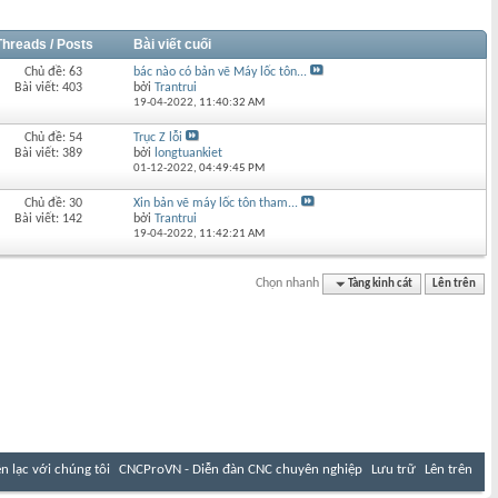
Threads / Posts
Bài viết cuối
Chủ đề: 63
bác nào có bản vẽ Máy lốc tôn...
Bài viết: 403
bởi
Trantrui
19-04-2022,
11:40:32 AM
Chủ đề: 54
Trục Z lỗi
Bài viết: 389
bởi
longtuankiet
01-12-2022,
04:49:45 PM
Chủ đề: 30
Xin bản vẽ máy lốc tôn tham...
Bài viết: 142
bởi
Trantrui
19-04-2022,
11:42:21 AM
Chọn nhanh
Tàng kinh cát
Lên trên
ên lạc với chúng tôi
CNCProVN - Diễn đàn CNC chuyên nghiệp
Lưu trữ
Lên trên