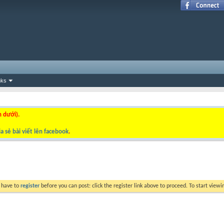
nks
n dưới).
a sẻ bài viết lên facebook
.
y have to
register
before you can post: click the register link above to proceed. To start view