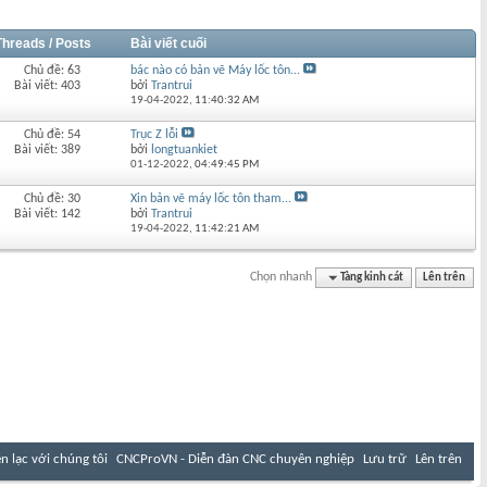
Threads / Posts
Bài viết cuối
Chủ đề: 63
bác nào có bản vẽ Máy lốc tôn...
Bài viết: 403
bởi
Trantrui
19-04-2022,
11:40:32 AM
Chủ đề: 54
Trục Z lỗi
Bài viết: 389
bởi
longtuankiet
01-12-2022,
04:49:45 PM
Chủ đề: 30
Xin bản vẽ máy lốc tôn tham...
Bài viết: 142
bởi
Trantrui
19-04-2022,
11:42:21 AM
Chọn nhanh
Tàng kinh cát
Lên trên
ên lạc với chúng tôi
CNCProVN - Diễn đàn CNC chuyên nghiệp
Lưu trữ
Lên trên