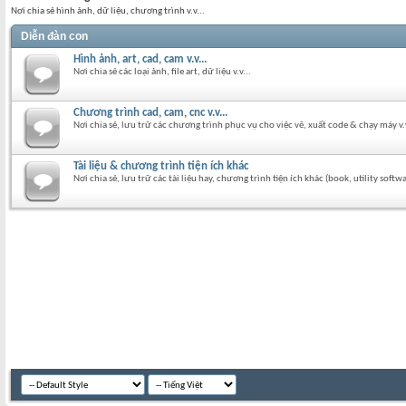
Nơi chia sẻ hình ảnh, dữ liệu, chương trình v.v...
Diễn đàn con
Hình ảnh, art, cad, cam v.v...
Nơi chia sẻ các loại ảnh, file art, dữ liệu v.v...
Chương trình cad, cam, cnc v.v...
Nơi chia sẻ, lưu trữ các chương trình phục vụ cho việc vẽ, xuất code & chạy máy v.v
Tài liệu & chương trình tiện ích khác
Nơi chia sẻ, lưu trữ các tài liệu hay, chương trình tiện ích khác (book, utility softwa