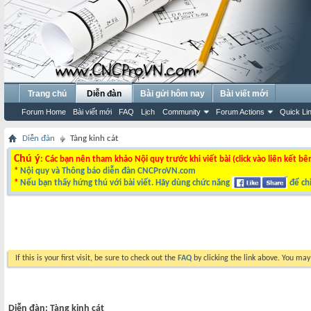
Trang chủ
Diễn đàn
Bài gửi hôm nay
Bài viết mới
Forum Home
Bài viết mới
FAQ
Lịch
Community
Forum Actions
Quick Li
Diễn đàn
Tàng kinh cát
Chú ý
: Các bạn nên tham khảo Nội quy trước khi viết bài (click vào liên kết bê
*
Nội quy và Thông báo diễn đàn CNCProVN.com
*
Nếu bạn thấy hứng thú với bài viết. Hãy dùng chức năng
để chi
If this is your first visit, be sure to check out the
FAQ
by clicking the link above. You ma
Diễn đàn:
Tàng kinh cát