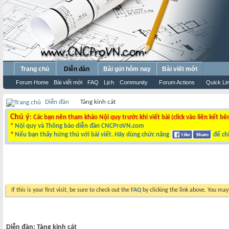
Trang chủ
Diễn đàn
Bài gửi hôm nay
Bài viết mới
Forum Home
Bài viết mới
FAQ
Lịch
Community
Forum Actions
Quick Li
Diễn đàn
Tàng kinh cát
Chú ý
: Các bạn nên tham khảo Nội quy trước khi viết bài (click vào liên kết bê
*
Nội quy và Thông báo diễn đàn CNCProVN.com
*
Nếu bạn thấy hứng thú với bài viết. Hãy dùng chức năng
để chi
If this is your first visit, be sure to check out the
FAQ
by clicking the link above. You ma
Diễn đàn:
Tàng kinh cát