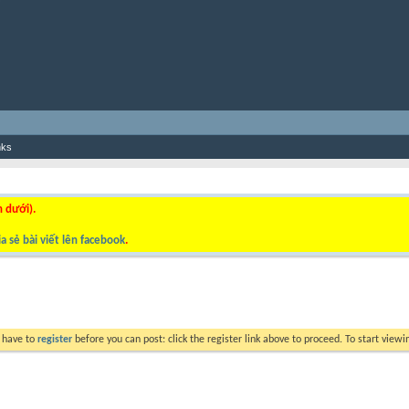
nks
n dưới).
a sẻ bài viết lên facebook
.
y have to
register
before you can post: click the register link above to proceed. To start view