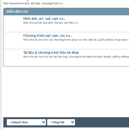
Nơi chia sẻ hình ảnh, dữ liệu, chương trình v.v...
Diễn đàn con
Hình ảnh, art, cad, cam v.v...
Nơi chia sẻ các loại ảnh, file art, dữ liệu v.v...
Chương trình cad, cam, cnc v.v...
Nơi chia sẻ, lưu trữ các chương trình phục vụ cho việc vẽ, xuất code & chạy máy v.v
Tài liệu & chương trình tiện ích khác
Nơi chia sẻ, lưu trữ các tài liệu hay, chương trình tiện ích khác (book, utility softwa