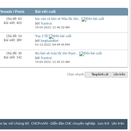
Threads / Posts
Bài viết cuối
Chủ đề: 63
bác nào có bản vẽ Máy lốc tôn...
Bài viết: 403
bởi
Trantrui
19-04-2022,
11:40:32 AM
Chủ đề: 54
Trục Z lỗi
Bài viết: 389
bởi
longtuankiet
01-12-2022,
04:49:45 PM
Chủ đề: 30
Xin bản vẽ máy lốc tôn tham...
Bài viết: 142
bởi
Trantrui
19-04-2022,
11:42:21 AM
Chọn nhanh
Tàng kinh cát
Lên trên
ên lạc với chúng tôi
CNCProVN - Diễn đàn CNC chuyên nghiệp
Lưu trữ
Lên trên