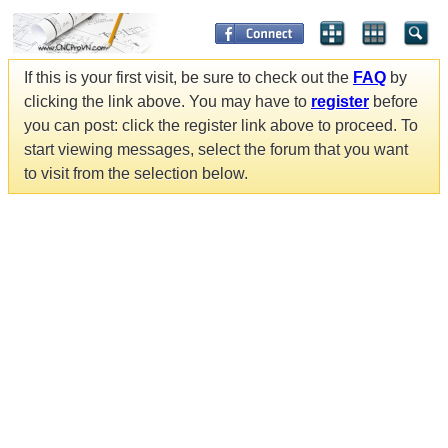
If this is your first visit, be sure to check out the
FAQ
by
clicking the link above. You may have to
register
before
you can post: click the register link above to proceed. To
start viewing messages, select the forum that you want
to visit from the selection below.