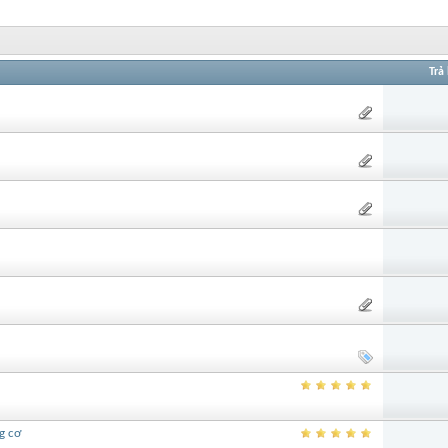
Trả 
g cơ