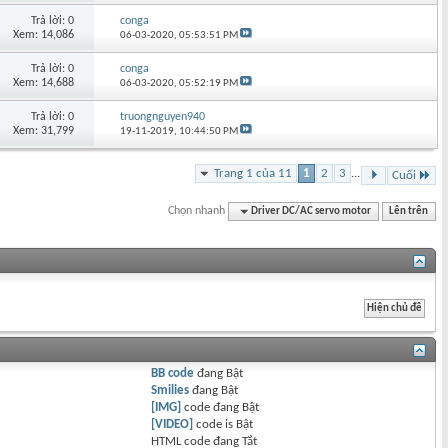
Trả lời: 0
conga
Xem: 14,086
06-03-2020,
05:53:51 PM
Trả lời: 0
conga
Xem: 14,688
06-03-2020,
05:52:19 PM
Trả lời: 0
truongnguyen940
Xem: 31,799
19-11-2019,
10:44:50 PM
Trang 1 của 11
1
2
3
...
Cuối
Chọn nhanh
Driver DC/AC servo motor
Lên trên
BB code
đang
Bật
Smilies
đang
Bật
[IMG]
code đang
Bật
[VIDEO]
code is
Bật
HTML code đang
Tắt