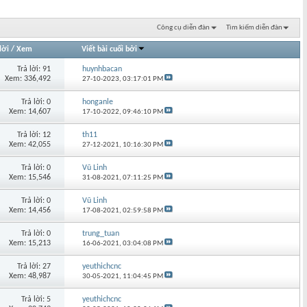
Công cụ diễn đàn
Tìm kiếm diễn đàn
lời
/
Xem
Viết bài cuối bởi
Trả lời: 91
huynhbacan
Xem: 336,492
27-10-2023,
03:17:01 PM
Trả lời: 0
honganle
Xem: 14,607
17-10-2022,
09:46:10 PM
Trả lời: 12
th11
Xem: 42,055
27-12-2021,
10:16:30 PM
Trả lời: 0
Vũ Linh
Xem: 15,546
31-08-2021,
07:11:25 PM
Trả lời: 0
Vũ Linh
Xem: 14,456
17-08-2021,
02:59:58 PM
Trả lời: 0
trung_tuan
Xem: 15,213
16-06-2021,
03:04:08 PM
Trả lời: 27
yeuthichcnc
Xem: 48,987
30-05-2021,
11:04:45 PM
Trả lời: 5
yeuthichcnc