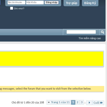
Trợ giúp
Đăng Ký
Ghi nhớ?
Tìm kiếm nâng cao
ing messages, select the forum that you want to visit from the selection below.
Trang 1 của 11
1
2
3
...
Chủ đề từ 1 đến 20 của 208
Cuối