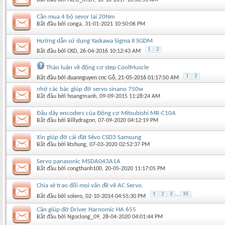
Cần mua 4 bộ sevor lai 20Nm
Bắt đầu bởi
conga
‎, 31-01-2021 10:50:06 PM
Hướng dẫn sử dụng Yaskawa Sigma II SGDM
1
2
Bắt đầu bởi
CKD
‎, 26-04-2016 10:12:43 AM
Thảo luận về động cơ step CoolMuscle
1
2
Bắt đầu bởi
duannguyen cnc Gỗ
‎, 21-05-2016 01:17:50 AM
nhờ các bác giúp đỡ servo sinano 750w
Bắt đầu bởi
hoangmanh
‎, 09-09-2015 11:28:24 AM
Đấu dây encoders của Động cơ Mitsubishi MR-C10A
Bắt đầu bởi
Billydragon
‎, 07-09-2020 04:12:19 PM
Xin giúp đỡ cài đặt Sẻvo CSD3 Samsung
Bắt đầu bởi
ktshung
‎, 07-03-2020 02:52:37 PM
Servo panasonic MSDA043A1A
Bắt đầu bởi
congthanh100
‎, 20-05-2020 11:17:05 PM
Chia sẻ trao đổi mọi vấn đề về AC Servo.
1
2
3
...
35
Bắt đầu bởi
solero
‎, 02-10-2014 04:55:30 PM
Cần giúp đỡ Driver Harnomic HA 655
Bắt đầu bởi
Ngoclong_09
‎, 28-04-2020 04:01:44 PM