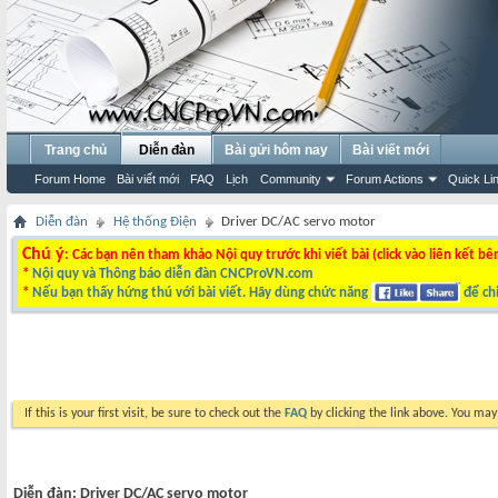
Trang chủ
Diễn đàn
Bài gửi hôm nay
Bài viết mới
Forum Home
Bài viết mới
FAQ
Lịch
Community
Forum Actions
Quick Li
Diễn đàn
Hệ thống Điện
Driver DC/AC servo motor
Chú ý
: Các bạn nên tham khảo Nội quy trước khi viết bài (click vào liên kết bê
*
Nội quy và Thông báo diễn đàn CNCProVN.com
*
Nếu bạn thấy hứng thú với bài viết. Hãy dùng chức năng
để chi
If this is your first visit, be sure to check out the
FAQ
by clicking the link above. You ma
Diễn đàn:
Driver DC/AC servo motor