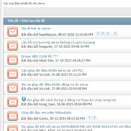
Các loại điều khiển DC/AC servo
Tiêu đề
/
Khởi tạo chủ đề
Diy driver ac servo
1
2
3
...
5
Bắt đầu bởi
huynhbacan
‎, 08-07-2016 11:52:40 PM
cần hỗ trợ tunring servo không có auto turning
Bắt đầu bởi
honganle
‎, 17-10-2022 09:46:10 PM
Driver HBS 2206 lỗi ???
Bắt đầu bởi
Minh Trần
‎, 17-10-2017 04:26:27 PM
Cần giúp đỡ điều khiển servo dc với PLC
Bắt đầu bởi
Vũ Linh
‎, 31-08-2021 07:11:25 PM
Xin ae giúp đỡ điều khiển động cơ dc servo
Bắt đầu bởi
Vũ Linh
‎, 17-08-2021 02:59:58 PM
Xin giúp đỡ cách Turing 2 động cơ Pana A5 chạy song mã
Bắt đầu bởi
trung_tuan
‎, 16-06-2021 03:04:08 PM
Giúp đỡ đọc encoder Mitsubishi
1
2
Bắt đầu bởi
Gamo
‎, 30-12-2015 06:51:56 PM
Xin giúp đỡ kết nối servo MITSUBISHI MR-J2S-350B-S041U703 với độn
Bắt đầu bởi
HIEU_KTDT
‎, 10-10-2017 10:36:53 AM