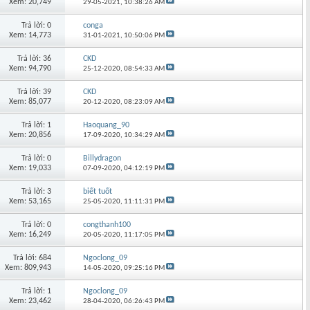
Xem: 20,749
29-05-2021,
10:38:26 AM
Trả lời: 0
conga
Xem: 14,773
31-01-2021,
10:50:06 PM
Trả lời: 36
CKD
Xem: 94,790
25-12-2020,
08:54:33 AM
Trả lời: 39
CKD
Xem: 85,077
20-12-2020,
08:23:09 AM
Trả lời: 1
Haoquang_90
Xem: 20,856
17-09-2020,
10:34:29 AM
Trả lời: 0
Billydragon
Xem: 19,033
07-09-2020,
04:12:19 PM
Trả lời: 3
biết tuốt
Xem: 53,165
25-05-2020,
11:11:31 PM
Trả lời: 0
congthanh100
Xem: 16,249
20-05-2020,
11:17:05 PM
Trả lời: 684
Ngoclong_09
Xem: 809,943
14-05-2020,
09:25:16 PM
Trả lời: 1
Ngoclong_09
Xem: 23,462
28-04-2020,
06:26:43 PM