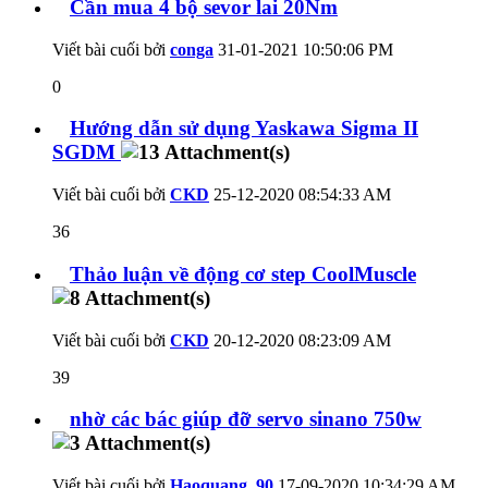
Cần mua 4 bộ sevor lai 20Nm
Viết bài cuối bởi
conga
31-01-2021
10:50:06 PM
0
Hướng dẫn sử dụng Yaskawa Sigma II
SGDM
Viết bài cuối bởi
CKD
25-12-2020
08:54:33 AM
36
Thảo luận về động cơ step CoolMuscle
Viết bài cuối bởi
CKD
20-12-2020
08:23:09 AM
39
nhờ các bác giúp đỡ servo sinano 750w
Viết bài cuối bởi
Haoquang_90
17-09-2020
10:34:29 AM