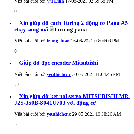
Viết bài cuối bởi
Vũ Linh
17-08-2021
02:59:58 PM
0
Xin giúp đỡ cách Turing 2 động cơ Pana A5
chạy song mã
Viết bài cuối bởi
trung_tuan
16-06-2021
03:04:08 PM
0
Giúp đỡ đọc encoder Mitsubishi
Viết bài cuối bởi
yeuthichcnc
30-05-2021
11:04:45 PM
27
Xin giúp đỡ kết nối servo MITSUBISHI MR-
J2S-350B-S041U703 với động cơ
Viết bài cuối bởi
yeuthichcnc
29-05-2021
10:38:26 AM
5