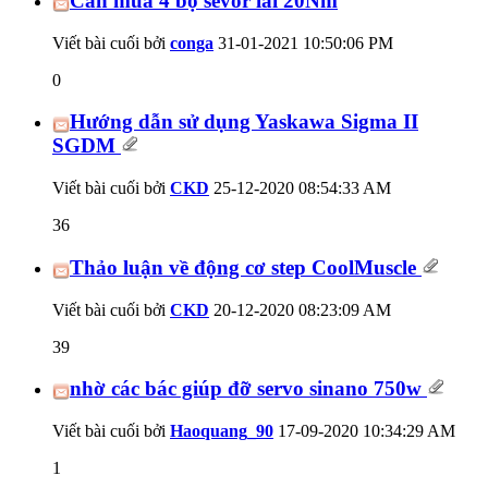
Cần mua 4 bộ sevor lai 20Nm
Viết bài cuối bởi
conga
31-01-2021
10:50:06 PM
0
Hướng dẫn sử dụng Yaskawa Sigma II
SGDM
Viết bài cuối bởi
CKD
25-12-2020
08:54:33 AM
36
Thảo luận về động cơ step CoolMuscle
Viết bài cuối bởi
CKD
20-12-2020
08:23:09 AM
39
nhờ các bác giúp đỡ servo sinano 750w
Viết bài cuối bởi
Haoquang_90
17-09-2020
10:34:29 AM
1