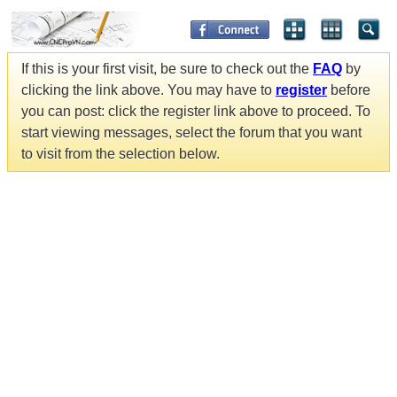
If this is your first visit, be sure to check out the
FAQ
by
clicking the link above. You may have to
register
before
you can post: click the register link above to proceed. To
start viewing messages, select the forum that you want
to visit from the selection below.