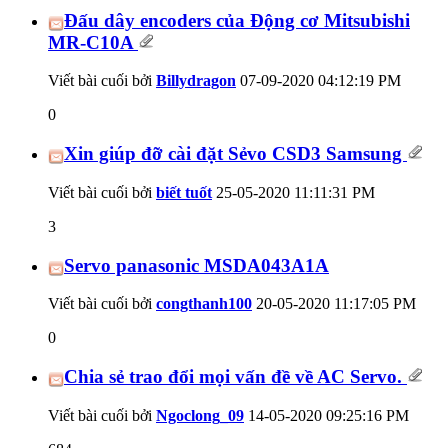
Đấu dây encoders của Động cơ Mitsubishi
MR-C10A
Viết bài cuối bởi
Billydragon
07-09-2020
04:12:19 PM
0
Xin giúp đỡ cài đặt Sẻvo CSD3 Samsung
Viết bài cuối bởi
biết tuốt
25-05-2020
11:11:31 PM
3
Servo panasonic MSDA043A1A
Viết bài cuối bởi
congthanh100
20-05-2020
11:17:05 PM
0
Chia sẻ trao đổi mọi vấn đề về AC Servo.
Viết bài cuối bởi
Ngoclong_09
14-05-2020
09:25:16 PM