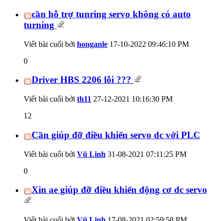
cần hỗ trợ tunring servo không có auto
turning
Viết bài cuối bởi
honganle
17-10-2022
09:46:10 PM
0
Driver HBS 2206 lỗi ???
Viết bài cuối bởi
th11
27-12-2021
10:16:30 PM
12
Cần giúp đỡ điều khiển servo dc với PLC
Viết bài cuối bởi
Vũ Linh
31-08-2021
07:11:25 PM
0
Xin ae giúp đỡ điều khiển động cơ dc servo
Viết bài cuối bởi
Vũ Linh
17-08-2021
02:59:58 PM