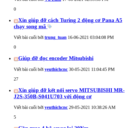
0
Xin giúp đỡ cách Turing 2 động cơ Pana A5
chạy song mã
Viết bài cuối bởi
trung_tuan
16-06-2021
03:04:08 PM
0
Giúp đỡ đọc encoder Mitsubishi
Viết bài cuối bởi
yeuthichcnc
30-05-2021
11:04:45 PM
27
Xin giúp đỡ kết nối servo MITSUBISHI MR-
J2S-350B-S041U703 với động cơ
Viết bài cuối bởi
yeuthichcnc
29-05-2021
10:38:26 AM
5