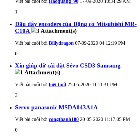
Viết bài cuối bởi
Haoquang_90
17-09-2020
10:34:29 AM
1
Đấu dây encoders của Động cơ Mitsubishi MR-
C10A
Viết bài cuối bởi
Billydragon
07-09-2020
04:12:19 PM
0
Xin giúp đỡ cài đặt Sẻvo CSD3 Samsung
Viết bài cuối bởi
biết tuốt
25-05-2020
11:11:31 PM
3
Servo panasonic MSDA043A1A
Viết bài cuối bởi
congthanh100
20-05-2020
11:17:05 PM
0