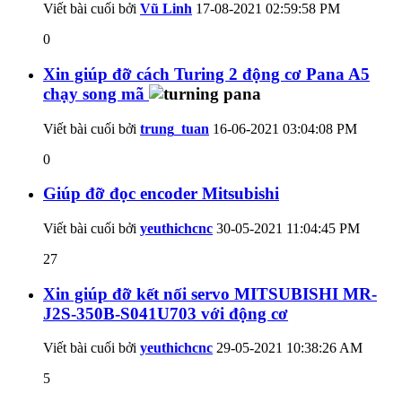
Viết bài cuối bởi
Vũ Linh
17-08-2021
02:59:58 PM
0
Xin giúp đỡ cách Turing 2 động cơ Pana A5
chạy song mã
Viết bài cuối bởi
trung_tuan
16-06-2021
03:04:08 PM
0
Giúp đỡ đọc encoder Mitsubishi
Viết bài cuối bởi
yeuthichcnc
30-05-2021
11:04:45 PM
27
Xin giúp đỡ kết nối servo MITSUBISHI MR-
J2S-350B-S041U703 với động cơ
Viết bài cuối bởi
yeuthichcnc
29-05-2021
10:38:26 AM
5