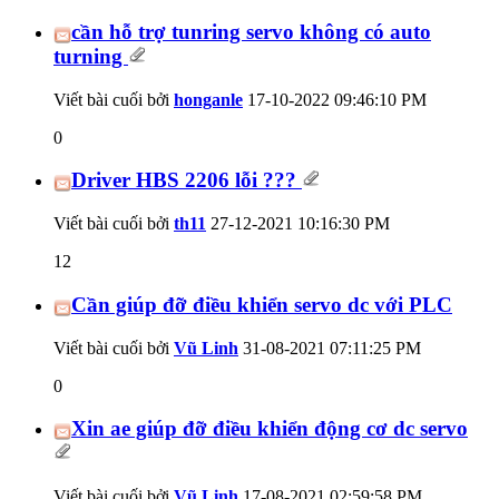
cần hỗ trợ tunring servo không có auto
turning
Viết bài cuối bởi
honganle
17-10-2022
09:46:10 PM
0
Driver HBS 2206 lỗi ???
Viết bài cuối bởi
th11
27-12-2021
10:16:30 PM
12
Cần giúp đỡ điều khiển servo dc với PLC
Viết bài cuối bởi
Vũ Linh
31-08-2021
07:11:25 PM
0
Xin ae giúp đỡ điều khiển động cơ dc servo
Viết bài cuối bởi
Vũ Linh
17-08-2021
02:59:58 PM