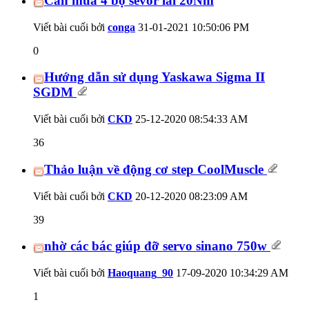
Cần mua 4 bộ sevor lai 20Nm
Viết bài cuối bởi
conga
31-01-2021
10:50:06 PM
0
Hướng dẫn sử dụng Yaskawa Sigma II
SGDM
Viết bài cuối bởi
CKD
25-12-2020
08:54:33 AM
36
Thảo luận về động cơ step CoolMuscle
Viết bài cuối bởi
CKD
20-12-2020
08:23:09 AM
39
nhờ các bác giúp đỡ servo sinano 750w
Viết bài cuối bởi
Haoquang_90
17-09-2020
10:34:29 AM
1