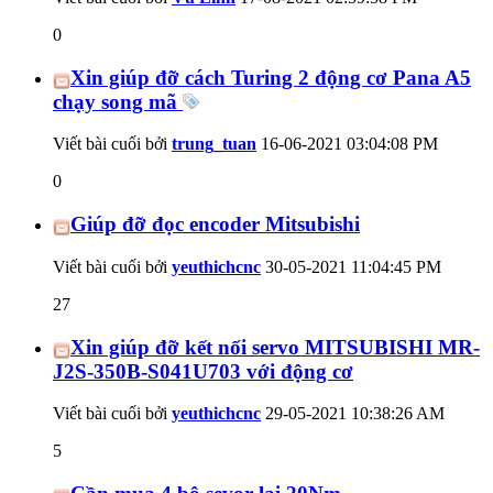
0
Xin giúp đỡ cách Turing 2 động cơ Pana A5
chạy song mã
Viết bài cuối bởi
trung_tuan
16-06-2021
03:04:08 PM
0
Giúp đỡ đọc encoder Mitsubishi
Viết bài cuối bởi
yeuthichcnc
30-05-2021
11:04:45 PM
27
Xin giúp đỡ kết nối servo MITSUBISHI MR-
J2S-350B-S041U703 với động cơ
Viết bài cuối bởi
yeuthichcnc
29-05-2021
10:38:26 AM
5