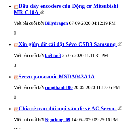
Đấu dây encoders của Động cơ Mitsubishi
MR-C10A
Viết bài cuối bởi
Billydragon
07-09-2020
04:12:19 PM
0
Xin giúp đỡ cài đặt Sẻvo CSD3 Samsung
Viết bài cuối bởi
biết tuốt
25-05-2020
11:11:31 PM
3
Servo panasonic MSDA043A1A
Viết bài cuối bởi
congthanh100
20-05-2020
11:17:05 PM
0
Chia sẻ trao đổi mọi vấn đề về AC Servo.
Viết bài cuối bởi
Ngoclong_09
14-05-2020
09:25:16 PM