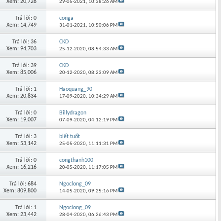
Xem: 20,728
29-05-2021,
10:38:26 AM
Trả lời: 0
conga
Xem: 14,749
31-01-2021,
10:50:06 PM
Trả lời: 36
CKD
Xem: 94,703
25-12-2020,
08:54:33 AM
Trả lời: 39
CKD
Xem: 85,006
20-12-2020,
08:23:09 AM
Trả lời: 1
Haoquang_90
Xem: 20,834
17-09-2020,
10:34:29 AM
Trả lời: 0
Billydragon
Xem: 19,007
07-09-2020,
04:12:19 PM
Trả lời: 3
biết tuốt
Xem: 53,142
25-05-2020,
11:11:31 PM
Trả lời: 0
congthanh100
Xem: 16,216
20-05-2020,
11:17:05 PM
Trả lời: 684
Ngoclong_09
Xem: 809,800
14-05-2020,
09:25:16 PM
Trả lời: 1
Ngoclong_09
Xem: 23,442
28-04-2020,
06:26:43 PM