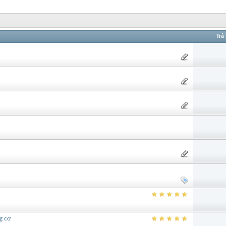
Trả 
g cơ