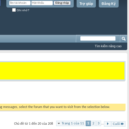
Trợ giúp
Đăng Ký
Ghi nhớ?
Tìm kiếm nâng cao
ing messages, select the forum that you want to visit from the selection below.
Trang 1 của 11
1
2
3
...
Chủ đề từ 1 đến 20 của 208
Cuối