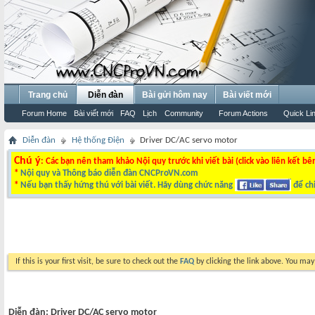
Trang chủ
Diễn đàn
Bài gửi hôm nay
Bài viết mới
Forum Home
Bài viết mới
FAQ
Lịch
Community
Forum Actions
Quick Li
Diễn đàn
Hệ thống Điện
Driver DC/AC servo motor
Chú ý
: Các bạn nên tham khảo Nội quy trước khi viết bài (click vào liên kết bê
*
Nội quy và Thông báo diễn đàn CNCProVN.com
*
Nếu bạn thấy hứng thú với bài viết. Hãy dùng chức năng
để chi
If this is your first visit, be sure to check out the
FAQ
by clicking the link above. You ma
Diễn đàn:
Driver DC/AC servo motor