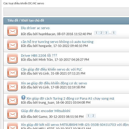
Các loại điều khiển DC/AC servo
Tiêu đề
/
Khởi tạo chủ đề
Diy driver ac servo
1
2
3
...
5
Bắt đầu bởi
huynhbacan
‎, 08-07-2016 11:52:40 PM
cần hỗ trợ tunring servo không có auto turning
Bắt đầu bởi
honganle
‎, 17-10-2022 09:46:10 PM
Driver HBS 2206 lỗi ???
Bắt đầu bởi
Minh Trần
‎, 17-10-2017 04:26:27 PM
Cần giúp đỡ điều khiển servo dc với PLC
Bắt đầu bởi
Vũ Linh
‎, 31-08-2021 07:11:25 PM
Xin ae giúp đỡ điều khiển động cơ dc servo
Bắt đầu bởi
Vũ Linh
‎, 17-08-2021 02:59:58 PM
Xin giúp đỡ cách Turing 2 động cơ Pana A5 chạy song mã
Bắt đầu bởi
trung_tuan
‎, 16-06-2021 03:04:08 PM
Giúp đỡ đọc encoder Mitsubishi
1
2
Bắt đầu bởi
Gamo
‎, 30-12-2015 06:51:56 PM
Xin giúp đỡ kết nối servo MITSUBISHI MR-J2S-350B-S041U703 với độn
Bắt đầu bởi
HIEU_KTDT
‎, 10-10-2017 10:36:53 AM