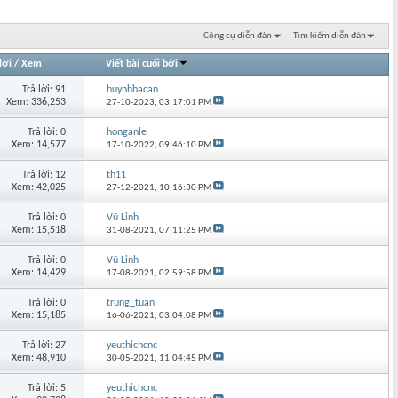
Công cụ diễn đàn
Tìm kiếm diễn đàn
lời
/
Xem
Viết bài cuối bởi
Trả lời: 91
huynhbacan
Xem: 336,253
27-10-2023,
03:17:01 PM
Trả lời: 0
honganle
Xem: 14,577
17-10-2022,
09:46:10 PM
Trả lời: 12
th11
Xem: 42,025
27-12-2021,
10:16:30 PM
Trả lời: 0
Vũ Linh
Xem: 15,518
31-08-2021,
07:11:25 PM
Trả lời: 0
Vũ Linh
Xem: 14,429
17-08-2021,
02:59:58 PM
Trả lời: 0
trung_tuan
Xem: 15,185
16-06-2021,
03:04:08 PM
Trả lời: 27
yeuthichcnc
Xem: 48,910
30-05-2021,
11:04:45 PM
Trả lời: 5
yeuthichcnc