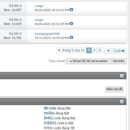
Trả lời: 0
conga
Xem: 14,067
06-03-2020,
05:53:51 PM
Trả lời: 0
conga
Xem: 14,670
06-03-2020,
05:52:19 PM
Trả lời: 0
truongnguyen940
Xem: 31,765
19-11-2019,
10:44:50 PM
Trang 1 của 11
1
2
3
...
Cuối
Chọn nhanh
Driver DC/AC servo motor
Lên trên
BB code
đang
Bật
Smilies
đang
Bật
[IMG]
code đang
Bật
[VIDEO]
code is
Bật
HTML code đang
Tắt