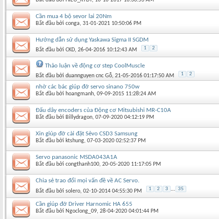
Cần mua 4 bộ sevor lai 20Nm
Bắt đầu bởi
conga
‎, 31-01-2021 10:50:06 PM
Hướng dẫn sử dụng Yaskawa Sigma II SGDM
1
2
Bắt đầu bởi
CKD
‎, 26-04-2016 10:12:43 AM
Thảo luận về động cơ step CoolMuscle
1
2
Bắt đầu bởi
duannguyen cnc Gỗ
‎, 21-05-2016 01:17:50 AM
nhờ các bác giúp đỡ servo sinano 750w
Bắt đầu bởi
hoangmanh
‎, 09-09-2015 11:28:24 AM
Đấu dây encoders của Động cơ Mitsubishi MR-C10A
Bắt đầu bởi
Billydragon
‎, 07-09-2020 04:12:19 PM
Xin giúp đỡ cài đặt Sẻvo CSD3 Samsung
Bắt đầu bởi
ktshung
‎, 07-03-2020 02:52:37 PM
Servo panasonic MSDA043A1A
Bắt đầu bởi
congthanh100
‎, 20-05-2020 11:17:05 PM
Chia sẻ trao đổi mọi vấn đề về AC Servo.
1
2
3
...
35
Bắt đầu bởi
solero
‎, 02-10-2014 04:55:30 PM
Cần giúp đỡ Driver Harnomic HA 655
Bắt đầu bởi
Ngoclong_09
‎, 28-04-2020 04:01:44 PM