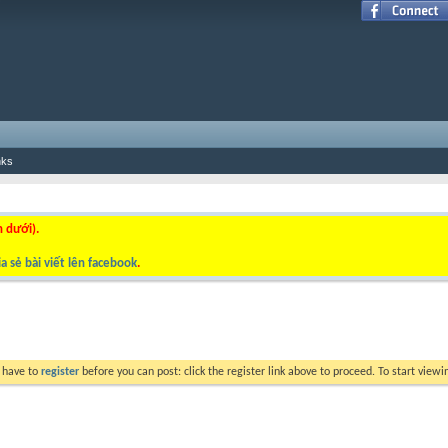
nks
n dưới).
a sẻ bài viết lên facebook
.
y have to
register
before you can post: click the register link above to proceed. To start view