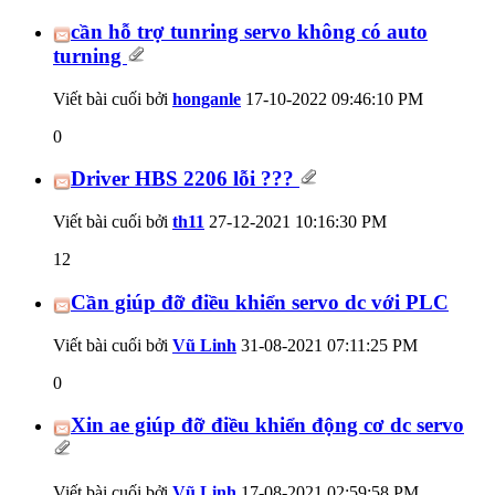
cần hỗ trợ tunring servo không có auto
turning
Viết bài cuối bởi
honganle
17-10-2022
09:46:10 PM
0
Driver HBS 2206 lỗi ???
Viết bài cuối bởi
th11
27-12-2021
10:16:30 PM
12
Cần giúp đỡ điều khiển servo dc với PLC
Viết bài cuối bởi
Vũ Linh
31-08-2021
07:11:25 PM
0
Xin ae giúp đỡ điều khiển động cơ dc servo
Viết bài cuối bởi
Vũ Linh
17-08-2021
02:59:58 PM