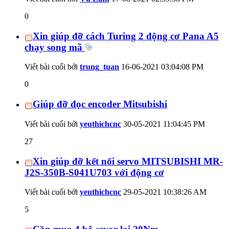
0
Xin giúp đỡ cách Turing 2 động cơ Pana A5
chạy song mã
Viết bài cuối bởi
trung_tuan
16-06-2021
03:04:08 PM
0
Giúp đỡ đọc encoder Mitsubishi
Viết bài cuối bởi
yeuthichcnc
30-05-2021
11:04:45 PM
27
Xin giúp đỡ kết nối servo MITSUBISHI MR-
J2S-350B-S041U703 với động cơ
Viết bài cuối bởi
yeuthichcnc
29-05-2021
10:38:26 AM
5