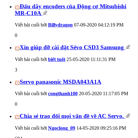
Đấu dây encoders của Động cơ Mitsubishi
MR-C10A
Viết bài cuối bởi
Billydragon
07-09-2020
04:12:19 PM
0
Xin giúp đỡ cài đặt Sẻvo CSD3 Samsung
Viết bài cuối bởi
biết tuốt
25-05-2020
11:11:31 PM
3
Servo panasonic MSDA043A1A
Viết bài cuối bởi
congthanh100
20-05-2020
11:17:05 PM
0
Chia sẻ trao đổi mọi vấn đề về AC Servo.
Viết bài cuối bởi
Ngoclong_09
14-05-2020
09:25:16 PM