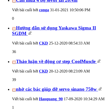
Cần mua 4 bộ sevor lai 20Nm
Viết bài cuối bởi
conga
31-01-2021
10:50:06 PM
0
Hướng dẫn sử dụng Yaskawa Sigma II
SGDM
Viết bài cuối bởi
CKD
25-12-2020
08:54:33 AM
36
Thảo luận về động cơ step CoolMuscle
Viết bài cuối bởi
CKD
20-12-2020
08:23:09 AM
39
nhờ các bác giúp đỡ servo sinano 750w
Viết bài cuối bởi
Haoquang_90
17-09-2020
10:34:29 AM
1