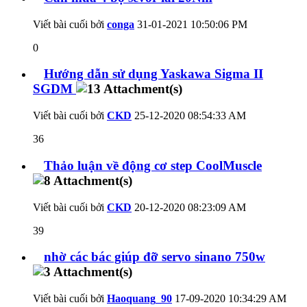
Viết bài cuối bởi
conga
31-01-2021
10:50:06 PM
0
Hướng dẫn sử dụng Yaskawa Sigma II
SGDM
Viết bài cuối bởi
CKD
25-12-2020
08:54:33 AM
36
Thảo luận về động cơ step CoolMuscle
Viết bài cuối bởi
CKD
20-12-2020
08:23:09 AM
39
nhờ các bác giúp đỡ servo sinano 750w
Viết bài cuối bởi
Haoquang_90
17-09-2020
10:34:29 AM