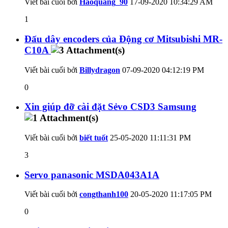
Viết bài cuối bởi
Haoquang_90
17-09-2020
10:34:29 AM
1
Đấu dây encoders của Động cơ Mitsubishi MR-
C10A
Viết bài cuối bởi
Billydragon
07-09-2020
04:12:19 PM
0
Xin giúp đỡ cài đặt Sẻvo CSD3 Samsung
Viết bài cuối bởi
biết tuốt
25-05-2020
11:11:31 PM
3
Servo panasonic MSDA043A1A
Viết bài cuối bởi
congthanh100
20-05-2020
11:17:05 PM
0