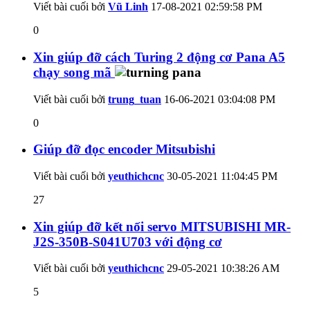
Viết bài cuối bởi
Vũ Linh
17-08-2021
02:59:58 PM
0
Xin giúp đỡ cách Turing 2 động cơ Pana A5
chạy song mã
Viết bài cuối bởi
trung_tuan
16-06-2021
03:04:08 PM
0
Giúp đỡ đọc encoder Mitsubishi
Viết bài cuối bởi
yeuthichcnc
30-05-2021
11:04:45 PM
27
Xin giúp đỡ kết nối servo MITSUBISHI MR-
J2S-350B-S041U703 với động cơ
Viết bài cuối bởi
yeuthichcnc
29-05-2021
10:38:26 AM
5