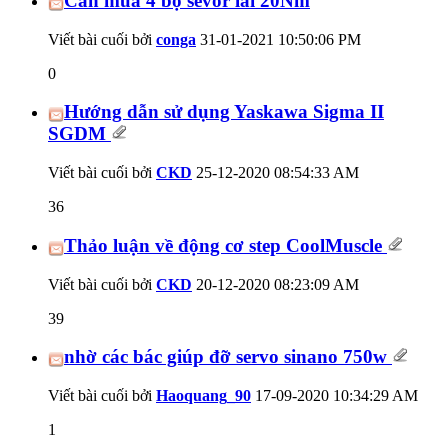
Cần mua 4 bộ sevor lai 20Nm
Viết bài cuối bởi
conga
31-01-2021
10:50:06 PM
0
Hướng dẫn sử dụng Yaskawa Sigma II
SGDM
Viết bài cuối bởi
CKD
25-12-2020
08:54:33 AM
36
Thảo luận về động cơ step CoolMuscle
Viết bài cuối bởi
CKD
20-12-2020
08:23:09 AM
39
nhờ các bác giúp đỡ servo sinano 750w
Viết bài cuối bởi
Haoquang_90
17-09-2020
10:34:29 AM
1