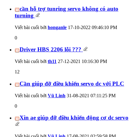
cần hỗ trợ tunring servo không có auto
turning
Viết bài cuối bởi
honganle
17-10-2022
09:46:10 PM
0
Driver HBS 2206 lỗi ???
Viết bài cuối bởi
th11
27-12-2021
10:16:30 PM
12
Cần giúp đỡ điều khiển servo dc với PLC
Viết bài cuối bởi
Vũ Linh
31-08-2021
07:11:25 PM
0
Xin ae giúp đỡ điều khiển động cơ dc servo
Viết bài cuối bởi
Vũ Linh
17-08-2021
02:59:58 PM