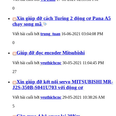
0
Xin giúp đỡ cách Turing 2 động cơ Pana A5
chạy song mã
Viết bài cuối bởi
trung_tuan
16-06-2021
03:04:08 PM
0
Giúp đỡ đọc encoder Mitsubishi
Viết bài cuối bởi
yeuthichcnc
30-05-2021
11:04:45 PM
27
Xin giúp đỡ kết nối servo MITSUBISHI MR-
J2S-350B-S041U703 với động cơ
Viết bài cuối bởi
yeuthichcnc
29-05-2021
10:38:26 AM
5