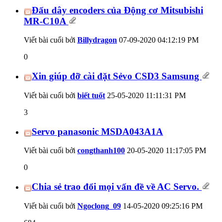
Đấu dây encoders của Động cơ Mitsubishi
MR-C10A
Viết bài cuối bởi
Billydragon
07-09-2020
04:12:19 PM
0
Xin giúp đỡ cài đặt Sẻvo CSD3 Samsung
Viết bài cuối bởi
biết tuốt
25-05-2020
11:11:31 PM
3
Servo panasonic MSDA043A1A
Viết bài cuối bởi
congthanh100
20-05-2020
11:17:05 PM
0
Chia sẻ trao đổi mọi vấn đề về AC Servo.
Viết bài cuối bởi
Ngoclong_09
14-05-2020
09:25:16 PM