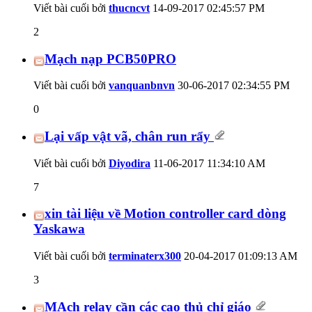
Viết bài cuối bởi
thucncvt
14-09-2017
02:45:57 PM
2
Mạch nạp PCB50PRO
Viết bài cuối bởi
vanquanbnvn
30-06-2017
02:34:55 PM
0
Lại vấp vật vã, chân run rẩy
Viết bài cuối bởi
Diyodira
11-06-2017
11:34:10 AM
7
xin tài liệu về Motion controller card dòng
Yaskawa
Viết bài cuối bởi
terminaterx300
20-04-2017
01:09:13 AM
3
MẠch relay cần các cao thủ chỉ giáo