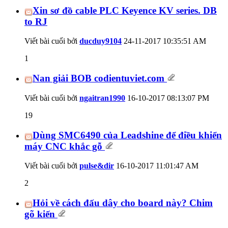
Xin sơ đồ cable PLC Keyence KV series. DB
to RJ
Viết bài cuối bởi
ducduy9104
24-11-2017
10:35:51 AM
1
Nan giải BOB codientuviet.com
Viết bài cuối bởi
ngaitran1990
16-10-2017
08:13:07 PM
19
Dùng SMC6490 của Leadshine để điều khiển
máy CNC khắc gỗ
Viết bài cuối bởi
pulse&dir
16-10-2017
11:01:47 AM
2
Hỏi về cách đấu dây cho board này? Chim
gõ kiến