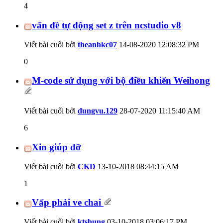
4
vấn đề tự động set z trên ncstudio v8
Viết bài cuối bởi
theanhkc07
14-08-2020
12:08:32 PM
0
M-code sử dụng với bộ điều khiển Weihong
Viết bài cuối bởi
dungvu.129
28-07-2020
11:15:40 AM
6
Xin giúp đỡ
Viết bài cuối bởi
CKD
13-10-2018
08:44:15 AM
1
Vấp phải ve chai
Viết bài cuối bởi
ktshung
03-10-2018
03:06:17 PM