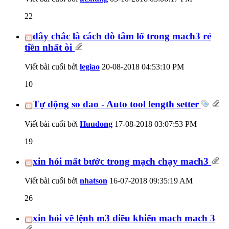
22
đây chắc là cách dò tâm lổ trong mach3 rẻ
tiền nhất òi
Viết bài cuối bởi
legiao
20-08-2018
04:53:10 PM
10
Tự động so dao - Auto tool length setter
Viết bài cuối bởi
Huudong
17-08-2018
03:07:53 PM
19
xin hỏi mất bước trong mạch chạy mach3
Viết bài cuối bởi
nhatson
16-07-2018
09:35:19 AM
26
xin hỏi về lệnh m3 điều khiển mach mach 3