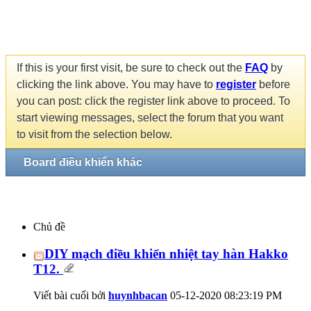
If this is your first visit, be sure to check out the
FAQ
by
clicking the link above. You may have to
register
before
you can post: click the register link above to proceed. To
start viewing messages, select the forum that you want
to visit from the selection below.
Board điều khiển khác
Chủ đề
DIY mạch điều khiển nhiệt tay hàn Hakko
T12.
Viết bài cuối bởi
huynhbacan
05-12-2020
08:23:19 PM