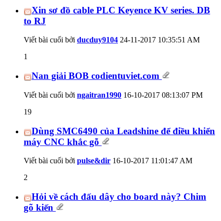
Xin sơ đồ cable PLC Keyence KV series. DB
to RJ
Viết bài cuối bởi
ducduy9104
24-11-2017
10:35:51 AM
1
Nan giải BOB codientuviet.com
Viết bài cuối bởi
ngaitran1990
16-10-2017
08:13:07 PM
19
Dùng SMC6490 của Leadshine để điều khiển
máy CNC khắc gỗ
Viết bài cuối bởi
pulse&dir
16-10-2017
11:01:47 AM
2
Hỏi về cách đấu dây cho board này? Chim
gõ kiến