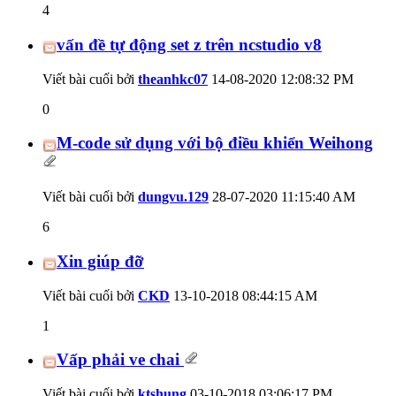
4
vấn đề tự động set z trên ncstudio v8
Viết bài cuối bởi
theanhkc07
14-08-2020
12:08:32 PM
0
M-code sử dụng với bộ điều khiển Weihong
Viết bài cuối bởi
dungvu.129
28-07-2020
11:15:40 AM
6
Xin giúp đỡ
Viết bài cuối bởi
CKD
13-10-2018
08:44:15 AM
1
Vấp phải ve chai
Viết bài cuối bởi
ktshung
03-10-2018
03:06:17 PM