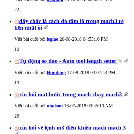
22
đây chắc là cách dò tâm lổ trong mach3 rẻ
tiền nhất òi
Viết bài cuối bởi
legiao
20-08-2018
04:53:10 PM
10
Tự động so dao - Auto tool length setter
Viết bài cuối bởi
Huudong
17-08-2018
03:07:53 PM
19
xin hỏi mất bước trong mạch chạy mach3
Viết bài cuối bởi
nhatson
16-07-2018
09:35:19 AM
26
xin hỏi về lệnh m3 điều khiển mach mach 3