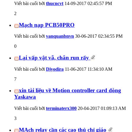
Viết bài cuối bởi
thucncvt
14-09-2017
02:45:57 PM
2
Mạch nạp PCB50PRO
Viết bài cuối bởi
vanquanbnvn
30-06-2017
02:34:55 PM
0
Lại vấp vật vã, chân run rẩy
Viết bài cuối bởi
Diyodira
11-06-2017
11:34:10 AM
7
xin tài liệu về Motion controller card dòng
Yaskawa
Viết bài cuối bởi
terminaterx300
20-04-2017
01:09:13 AM
3
MẠch relay cần các cao thủ chỉ giáo