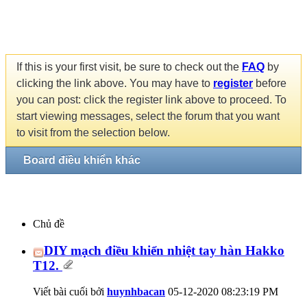
If this is your first visit, be sure to check out the
FAQ
by
clicking the link above. You may have to
register
before
you can post: click the register link above to proceed. To
start viewing messages, select the forum that you want
to visit from the selection below.
Board điều khiển khác
Chủ đề
DIY mạch điều khiển nhiệt tay hàn Hakko
T12.
Viết bài cuối bởi
huynhbacan
05-12-2020
08:23:19 PM