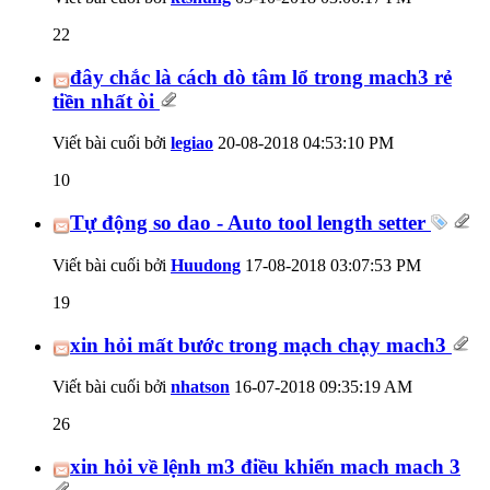
22
đây chắc là cách dò tâm lổ trong mach3 rẻ
tiền nhất òi
Viết bài cuối bởi
legiao
20-08-2018
04:53:10 PM
10
Tự động so dao - Auto tool length setter
Viết bài cuối bởi
Huudong
17-08-2018
03:07:53 PM
19
xin hỏi mất bước trong mạch chạy mach3
Viết bài cuối bởi
nhatson
16-07-2018
09:35:19 AM
26
xin hỏi về lệnh m3 điều khiển mach mach 3