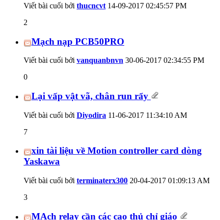
Viết bài cuối bởi
thucncvt
14-09-2017
02:45:57 PM
2
Mạch nạp PCB50PRO
Viết bài cuối bởi
vanquanbnvn
30-06-2017
02:34:55 PM
0
Lại vấp vật vã, chân run rẩy
Viết bài cuối bởi
Diyodira
11-06-2017
11:34:10 AM
7
xin tài liệu về Motion controller card dòng
Yaskawa
Viết bài cuối bởi
terminaterx300
20-04-2017
01:09:13 AM
3
MẠch relay cần các cao thủ chỉ giáo