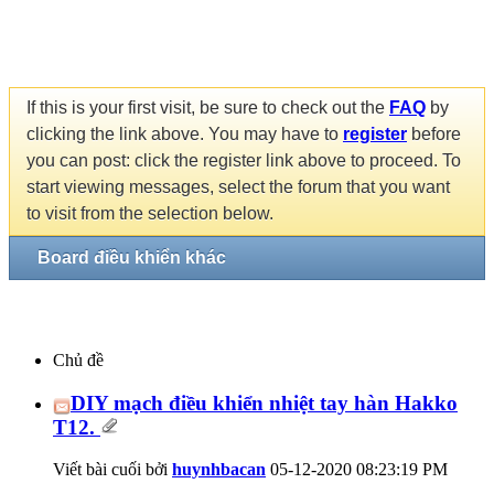
If this is your first visit, be sure to check out the
FAQ
by
clicking the link above. You may have to
register
before
you can post: click the register link above to proceed. To
start viewing messages, select the forum that you want
to visit from the selection below.
Board điều khiển khác
Chủ đề
DIY mạch điều khiển nhiệt tay hàn Hakko
T12.
Viết bài cuối bởi
huynhbacan
05-12-2020
08:23:19 PM