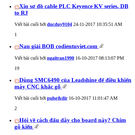
Xin sơ đồ cable PLC Keyence KV series. DB
to RJ
Viết bài cuối bởi
ducduy9104
24-11-2017
10:35:51 AM
1
Nan giải BOB codientuviet.com
Viết bài cuối bởi
ngaitran1990
16-10-2017
08:13:07 PM
19
Dùng SMC6490 của Leadshine để điều khiển
máy CNC khắc gỗ
Viết bài cuối bởi
pulse&dir
16-10-2017
11:01:47 AM
2
Hỏi về cách đấu dây cho board này? Chim
gõ kiến