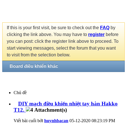
If this is your first visit, be sure to check out the
FAQ
by
clicking the link above. You may have to
register
before
you can post: click the register link above to proceed. To
start viewing messages, select the forum that you want
to visit from the selection below.
Board điều khiển khác
Chủ đề
DIY mạch điều khiển nhiệt tay hàn Hakko
T12.
Viết bài cuối bởi
huynhbacan
05-12-2020
08:23:19 PM