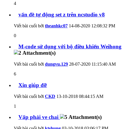
4
vấn đề tự động set z trên ncstudio v8
Viết bài cuối bởi
theanhkc07
14-08-2020
12:08:32 PM
0
M-code sử dụng với bộ điều khiển Weihong
Viết bài cuối bởi
dungvu.129
28-07-2020
11:15:40 AM
6
Xin giúp đỡ
Viết bài cuối bởi
CKD
13-10-2018
08:44:15 AM
1
Vấp phải ve chai
Viết bài cuối bởi
ktshung
03-10-2018
03:06:17 PM