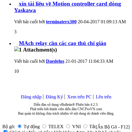
xin tài liệu về Motion controller card dòng
Yaskawa
Viết bài cuối bởi
terminaterx300
20-04-2017
01:09:13 AM
3
MẠch relay cần các cao thủ chỉ giáo
Viết bài cuối bởi
Daedelus
21-01-2017
11:04:33 AM
10
Đăng nhập
Đăng Ký
Xem trên PC
Lên trên
Diễn đàn sử dụng vBulletin® Phiên bản 4.2.3.
Phát triển bởi thành viên diễn đàn CNCProVN.com
Ban quản trị không chịu trách nhiệm về nội dung do thành viên đăng.
Bộ gõ:
Tự động
TELEX
VNI
Tắt
[Ẩn Bộ Gõ - F12]