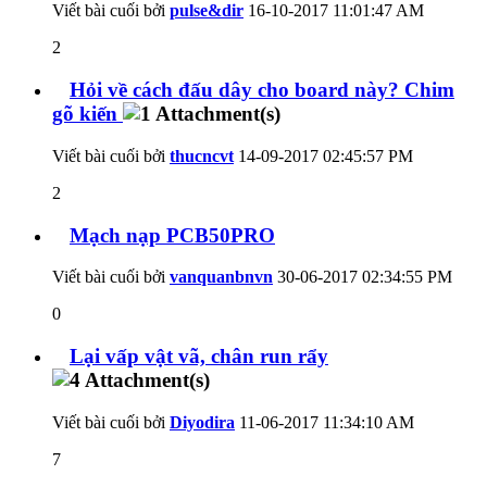
Viết bài cuối bởi
pulse&dir
16-10-2017
11:01:47 AM
2
Hỏi về cách đấu dây cho board này? Chim
gõ kiến
Viết bài cuối bởi
thucncvt
14-09-2017
02:45:57 PM
2
Mạch nạp PCB50PRO
Viết bài cuối bởi
vanquanbnvn
30-06-2017
02:34:55 PM
0
Lại vấp vật vã, chân run rẩy
Viết bài cuối bởi
Diyodira
11-06-2017
11:34:10 AM
7