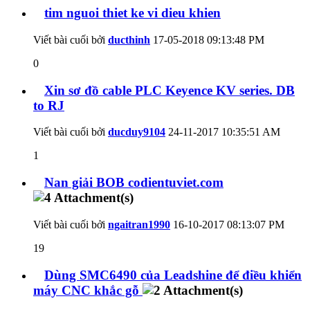
tim nguoi thiet ke vi dieu khien
Viết bài cuối bởi
ducthinh
17-05-2018
09:13:48 PM
0
Xin sơ đồ cable PLC Keyence KV series. DB
to RJ
Viết bài cuối bởi
ducduy9104
24-11-2017
10:35:51 AM
1
Nan giải BOB codientuviet.com
Viết bài cuối bởi
ngaitran1990
16-10-2017
08:13:07 PM
19
Dùng SMC6490 của Leadshine để điều khiển
máy CNC khắc gỗ