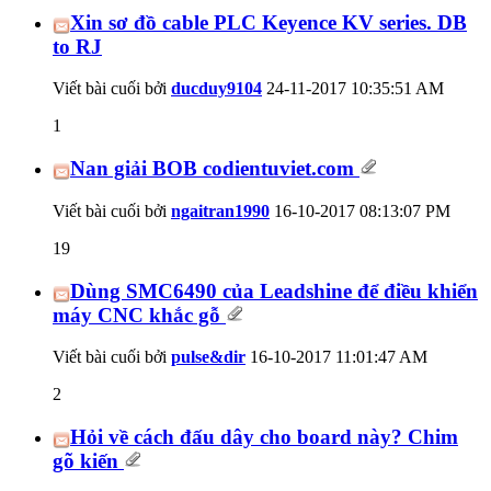
Xin sơ đồ cable PLC Keyence KV series. DB
to RJ
Viết bài cuối bởi
ducduy9104
24-11-2017
10:35:51 AM
1
Nan giải BOB codientuviet.com
Viết bài cuối bởi
ngaitran1990
16-10-2017
08:13:07 PM
19
Dùng SMC6490 của Leadshine để điều khiển
máy CNC khắc gỗ
Viết bài cuối bởi
pulse&dir
16-10-2017
11:01:47 AM
2
Hỏi về cách đấu dây cho board này? Chim
gõ kiến