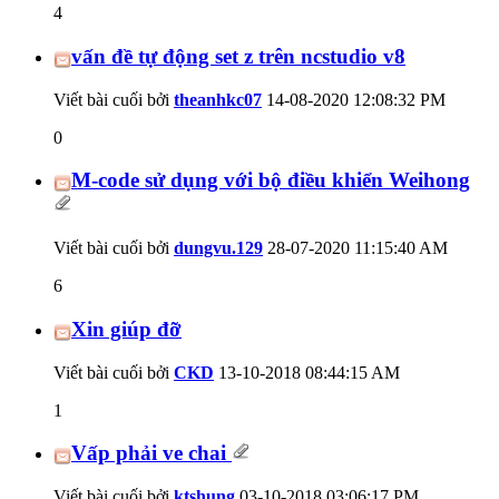
4
vấn đề tự động set z trên ncstudio v8
Viết bài cuối bởi
theanhkc07
14-08-2020
12:08:32 PM
0
M-code sử dụng với bộ điều khiển Weihong
Viết bài cuối bởi
dungvu.129
28-07-2020
11:15:40 AM
6
Xin giúp đỡ
Viết bài cuối bởi
CKD
13-10-2018
08:44:15 AM
1
Vấp phải ve chai
Viết bài cuối bởi
ktshung
03-10-2018
03:06:17 PM