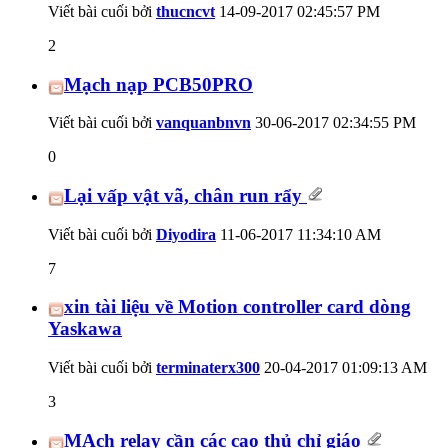
Viết bài cuối bởi
thucncvt
14-09-2017
02:45:57 PM
2
Mạch nạp PCB50PRO
Viết bài cuối bởi
vanquanbnvn
30-06-2017
02:34:55 PM
0
Lại vấp vật vã, chân run rẩy
Viết bài cuối bởi
Diyodira
11-06-2017
11:34:10 AM
7
xin tài liệu về Motion controller card dòng
Yaskawa
Viết bài cuối bởi
terminaterx300
20-04-2017
01:09:13 AM
3
MẠch relay cần các cao thủ chỉ giáo