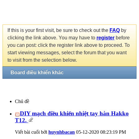
If this is your first visit, be sure to check out the
FAQ
by
clicking the link above. You may have to
register
before
you can post: click the register link above to proceed. To
start viewing messages, select the forum that you want
to visit from the selection below.
Board điều khiển khác
Chủ đề
DIY mạch điều khiển nhiệt tay hàn Hakko
T12.
Viết bài cuối bởi
huynhbacan
05-12-2020
08:23:19 PM