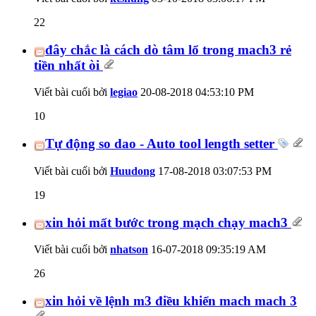
22
đây chắc là cách dò tâm lổ trong mach3 rẻ
tiền nhất òi
Viết bài cuối bởi
legiao
20-08-2018
04:53:10 PM
10
Tự động so dao - Auto tool length setter
Viết bài cuối bởi
Huudong
17-08-2018
03:07:53 PM
19
xin hỏi mất bước trong mạch chạy mach3
Viết bài cuối bởi
nhatson
16-07-2018
09:35:19 AM
26
xin hỏi về lệnh m3 điều khiển mach mach 3